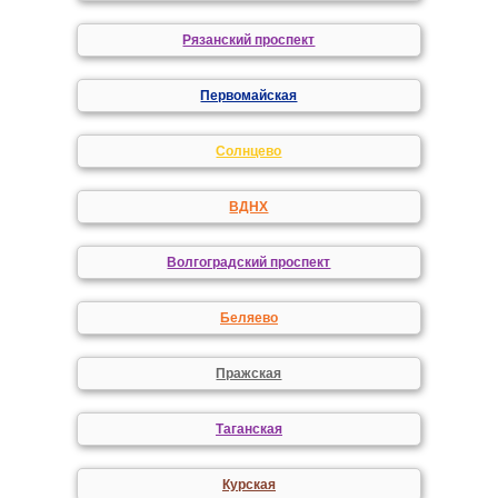
Рязанский проспект
Первомайская
Солнцево
ВДНХ
Волгоградский проспект
Беляево
Пражская
Таганская
Курская