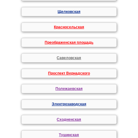
Щелковская
Красносельская
Преображенская площадь
Савеловская
Проспект Вернадского
Полежаевская
Электрозаводская
Сходненская
Тушинская