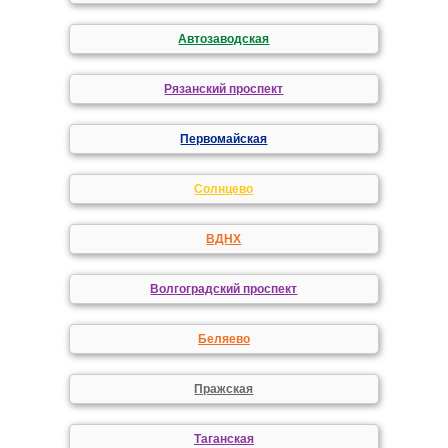
Автозаводская
Рязанский проспект
Первомайская
Солнцево
ВДНХ
Волгоградский проспект
Беляево
Пражская
Таганская