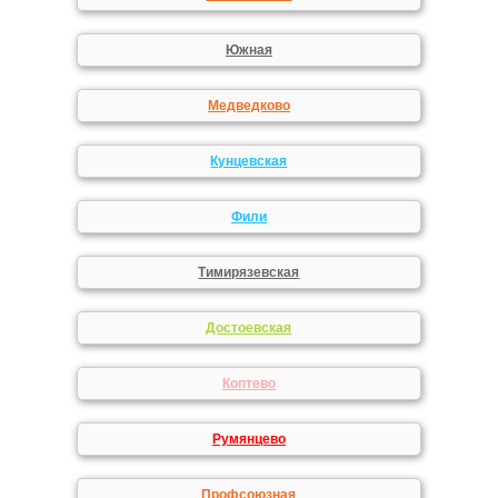
Южная
Медведково
Кунцевская
Фили
Тимирязевская
Достоевская
Коптево
Румянцево
Профсоюзная