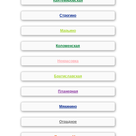
Кантемировская
Строгино
Марьино
Коломенская
Некрасовка
Братиславская
Планерная
Мякинино
Отрадное