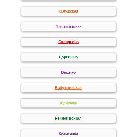
Калужская
Текстильщики
Саларьево
Царицыно
Выхино
Бабушкинская
Дубровка
Речной вокзал
Кузьминки