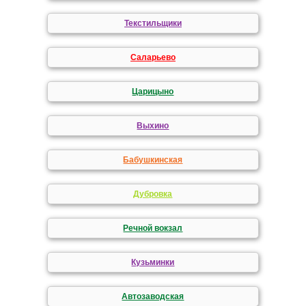
Текстильщики
Саларьево
Царицыно
Выхино
Бабушкинская
Дубровка
Речной вокзал
Кузьминки
Автозаводская