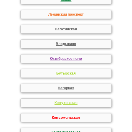
Ленинский проспект
Нагатинская
Владыкино
Октябрьское поле
Бутырская
Нагорная
Кожуховская
Комсомольская