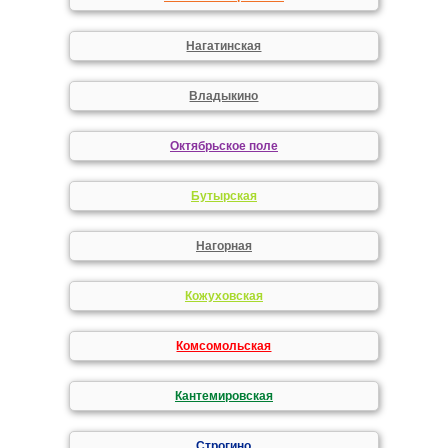
Нагатинская
Владыкино
Октябрьское поле
Бутырская
Нагорная
Кожуховская
Комсомольская
Кантемировская
Строгино