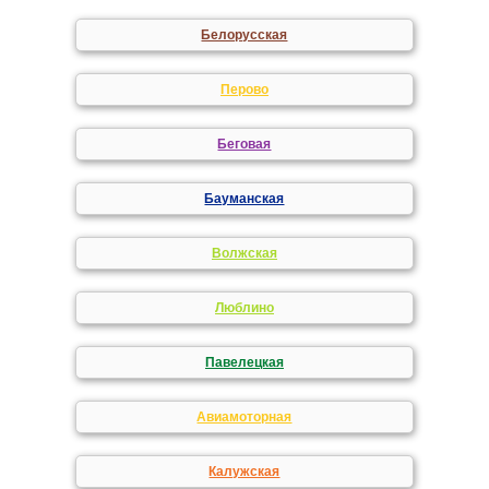
Белорусская
Перово
Беговая
Бауманская
Волжская
Люблино
Павелецкая
Авиамоторная
Калужская