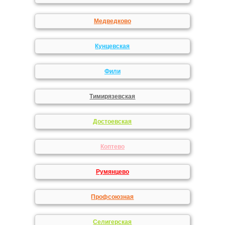
Медведково
Кунцевская
Фили
Тимирязевская
Достоевская
Коптево
Румянцево
Профсоюзная
Селигерская