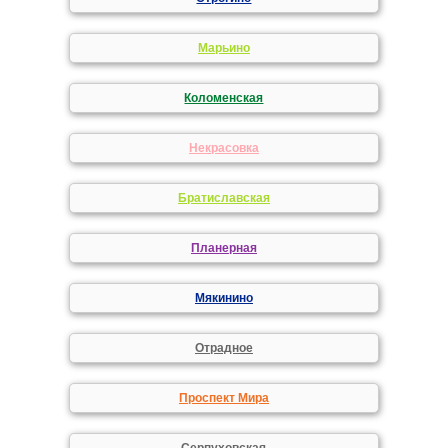
Марьино
Коломенская
Некрасовка
Братиславская
Планерная
Мякинино
Отрадное
Проспект Мира