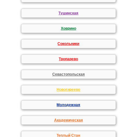
Тушинская
Ховрино
Сокольники
Тропарево
Севастопольская
Новогиреево
Молодежная
Академическая
Теплый Стан