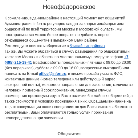
Новофёдоровское
К сожалению, в данном районе в настоящий момент нет общежитий.
Администрация inforr.ru регулярно следит за открытием/закрытием
общежитий по всей территории Москвы и Московской области. Мы
постараемся как можно более оперативно добавить первое
открывшееся общежитие в выбранном Вами районе.
Рекомендуем поискать общежитие в
ближайших районах
.
Так же, Вы можете обратиться в службу размещения по общежитиям и
хостелам Москвы и области по многоканальному номеру телефона
+7
(495) 215-18-41
(график работы понедельник - пятница с 08:00 до 20:00
(без перерывов), суббота с 09:00 до 16:00, воскресенье выходной) или
написать на E-mail
office@inforr.ru
, в письме просьба указать ФИО,
контактные данные (номер телефона или действующий адрес
электронной почты), желаемое направление для заселения, количество
человек и примерный срок проживания. Менеджеры службы
размещения проконсультируют Вас о наличии ближайших общежитий, а
также стоимости и условиях проживания в них. Обращаем внимание на
то, что консультации наших специалистов для Вас являются абсолютно
бесплатными, Вами оплачиваются только услуги проживания
непосредственно при заселении.
Общежития