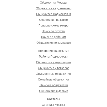
Общежития Москвы
Общежития на длительно
Общежития Подмосковья
Общежития на карте
Поиск по схеме метро
Поиск по округам
Поиск по районам
Общежития по комнатам
Недорогие общежития
Районы Подмосковья
Общежития у аэропортов
Общежития у вокзалов
Двухместные общежития
Семейные общежития
Женские общежития
Общежития с детьми
Хостелы
Хостелы Москвы