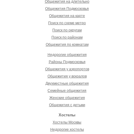
Общежития на длительно
Общежития Подмосковья
Общежития на карте
Поиск по схеме метро
Поиск по округам
Поиск по районам
Общежития по комнатам
Недорогие общежития
Районы Подмосковья
Общежития у аэропортов
Общежития у вокзалов
Двухместные общежития
Семейные общежития
Женские общежития
Общежития с детьми
Хостелы
Хостелы Москвы
Недорогие хостелы