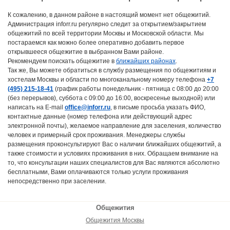
К сожалению, в данном районе в настоящий момент нет общежитий.
Администрация inforr.ru регулярно следит за открытием/закрытием
общежитий по всей территории Москвы и Московской области. Мы
постараемся как можно более оперативно добавить первое
открывшееся общежитие в выбранном Вами районе.
Рекомендуем поискать общежитие в
ближайших районах
.
Так же, Вы можете обратиться в службу размещения по общежитиям и
хостелам Москвы и области по многоканальному номеру телефона
+7
(495) 215-18-41
(график работы понедельник - пятница с 08:00 до 20:00
(без перерывов), суббота с 09:00 до 16:00, воскресенье выходной) или
написать на E-mail
office@inforr.ru
, в письме просьба указать ФИО,
контактные данные (номер телефона или действующий адрес
электронной почты), желаемое направление для заселения, количество
человек и примерный срок проживания. Менеджеры службы
размещения проконсультируют Вас о наличии ближайших общежитий, а
также стоимости и условиях проживания в них. Обращаем внимание на
то, что консультации наших специалистов для Вас являются абсолютно
бесплатными, Вами оплачиваются только услуги проживания
непосредственно при заселении.
Общежития
Общежития Москвы