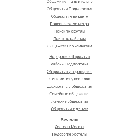
Общежития на длительно
Общежития Подмосковья
Общежития на карте
Поиск по схеме метро
Поиск по округам
Поиск по районам
Общежития по комнатам
Недорогие общежития
Районы Подмосковья
Общежития у аэропортов
Общежития у вокзалов
Двухместные общежития
Семейные общежития
Женские общежития
Общежития с детьми
Хостелы
Хостелы Москвы
Недорогие хостелы