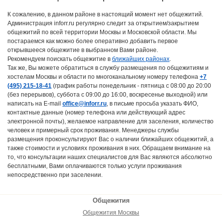
К сожалению, в данном районе в настоящий момент нет общежитий.
Администрация inforr.ru регулярно следит за открытием/закрытием
общежитий по всей территории Москвы и Московской области. Мы
постараемся как можно более оперативно добавить первое
открывшееся общежитие в выбранном Вами районе.
Рекомендуем поискать общежитие в
ближайших районах
.
Так же, Вы можете обратиться в службу размещения по общежитиям и
хостелам Москвы и области по многоканальному номеру телефона
+7
(495) 215-18-41
(график работы понедельник - пятница с 08:00 до 20:00
(без перерывов), суббота с 09:00 до 16:00, воскресенье выходной) или
написать на E-mail
office@inforr.ru
, в письме просьба указать ФИО,
контактные данные (номер телефона или действующий адрес
электронной почты), желаемое направление для заселения, количество
человек и примерный срок проживания. Менеджеры службы
размещения проконсультируют Вас о наличии ближайших общежитий, а
также стоимости и условиях проживания в них. Обращаем внимание на
то, что консультации наших специалистов для Вас являются абсолютно
бесплатными, Вами оплачиваются только услуги проживания
непосредственно при заселении.
Общежития
Общежития Москвы