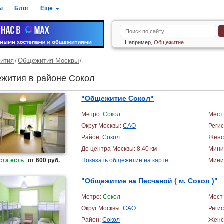
ы
Блог
Еще
Например,
Общежитие
ития
Общежития Москвы
жития в районе Сокол
"Общежитие Сокол"
Метро:
Сокол
Мест 
Округ Москвы:
САО
Реги
Район:
Сокол
Женс
До центра Москвы: 8.40 км
Мини
ста есть
от 600 руб.
Показать общежитие на карте
Миним
"Общежитие на Песчаной ( м. Сокол )"
Метро:
Сокол
Мест 
Округ Москвы:
САО
Реги
Район:
Сокол
Женс