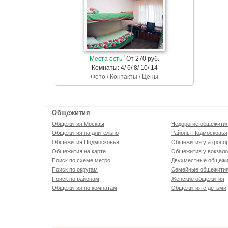
Места есть
От 270 руб.
Комнаты: 4/ 6/ 8/ 10/ 14
Фото / Контакты / Цены
Общежития
Общежития Москвы
Недорогие общежити
Общежития на длительно
Районы Подмосковья
Общежития Подмосковья
Общежития у аэропо
Общежития на карте
Общежития у вокзал
Поиск по схеме метро
Двухместные общежи
Поиск по округам
Семейные общежити
Поиск по районам
Женские общежития
Общежития по комнатам
Общежития с детьми