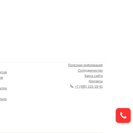
Полезная информация
Сотрудничество
ртов
Карта сайта
ов
Контакты
+7 (495) 215-18-41
етро
льно