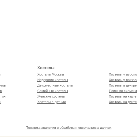
Хостелы
я
Хостелы Москвы
Хостелы у аэропо
Недорогие хостелы
Хостелы у вокзал
ртов
Двухместные хостелы
Хостелы в центре
ов
Семейные хостелы
Поиск по схеме м
тия
Женские хостелы
Хостелы на карте
я
Хостелы с детьми
Хостелы на длите
Политика хранения и обработки персональных данных