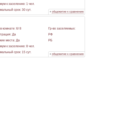
мум к заселению: 1 чел.
альный срок: 30 сут.
+
общежитие к сравнению
в комнате: 6/ 8
Гр-во заселяемых:
страция: Да
РФ
кие места: Да
РБ
мум к заселению: 8 чел.
альный срок: 15 сут.
+
общежитие к сравнению