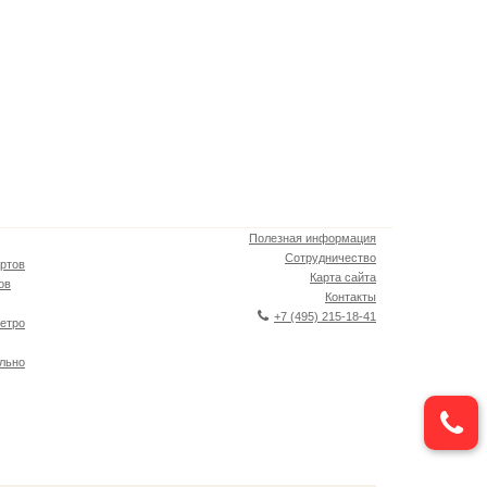
Полезная информация
Сотрудничество
ртов
Карта сайта
ов
Контакты
+7 (495) 215-18-41
етро
льно