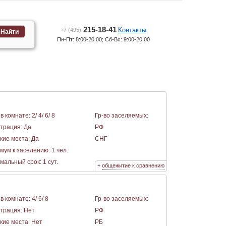
215-18-41
Контакты
+7 (495)
Найти
Пн-Пт: 8:00-20:00; Сб-Вс: 9:00-20:00
в комнате: 2/ 4/ 6/ 8
Гр-во заселяемых:
страция: Да
РФ
кие места: Да
СНГ
мум к заселению: 1 чел.
альный срок: 1 сут.
+
общежитие к сравнению
в комнате: 4/ 6/ 8
Гр-во заселяемых:
страция: Нет
РФ
кие места: Нет
РБ