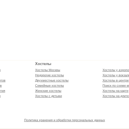
Хостелы
я
Хостелы Москвы
Хостелы у аэропо
Недорогие хостелы
Хостелы у вокзал
ртов
Двухместные хостелы
Хостелы в центре
ов
Семейные хостелы
Поиск по схеме м
тия
Женские хостелы
Хостелы на карте
я
Хостелы с детьми
Хостелы на длите
Политика хранения и обработки персональных данных