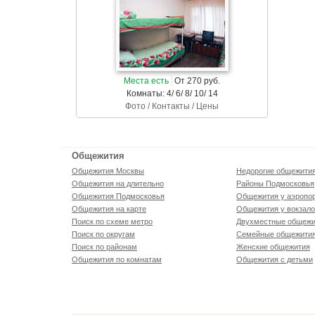
Места есть
От 270 руб.
Комнаты: 4/ 6/ 8/ 10/ 14
Фото / Контакты / Цены
Общежития
Общежития Москвы
Недорогие общежити
Общежития на длительно
Районы Подмосковья
Общежития Подмосковья
Общежития у аэропо
Общежития на карте
Общежития у вокзал
Поиск по схеме метро
Двухместные общежи
Поиск по округам
Семейные общежити
Поиск по районам
Женские общежития
Общежития по комнатам
Общежития с детьми