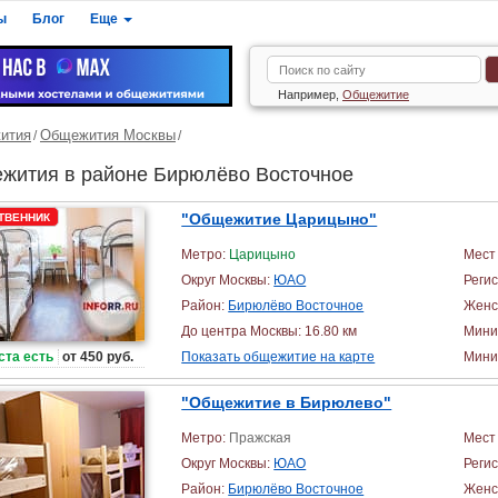
ы
Блог
Еще
Например,
Общежитие
ития
Общежития Москвы
жития в районе Бирюлёво Восточное
"Общежитие Царицыно"
ТВЕННИК
Метро:
Царицыно
Мест 
Округ Москвы:
ЮАО
Реги
Район:
Бирюлёво Восточное
Женс
До центра Москвы: 16.80 км
Мини
ста есть
от 450 руб.
Показать общежитие на карте
Миним
"Общежитие в Бирюлево"
Метро:
Пражская
Мест 
Округ Москвы:
ЮАО
Реги
Район:
Бирюлёво Восточное
Женс