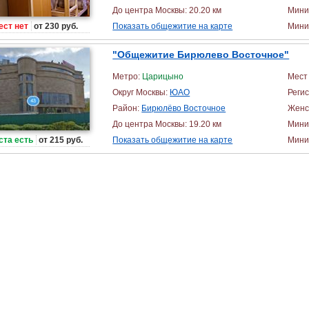
До центра Москвы: 20.20 км
Мини
ест нет
от 230 руб.
Показать общежитие на карте
Миним
"Общежитие Бирюлево Восточное"
Метро:
Царицыно
Мест 
Округ Москвы:
ЮАО
Реги
Район:
Бирюлёво Восточное
Женс
До центра Москвы: 19.20 км
Мини
ста есть
от 215 руб.
Показать общежитие на карте
Миним