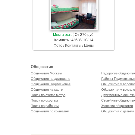
Места есть
От 270 руб.
Комнаты: 4/ 6/ 8/ 10/ 14
Фото / Контакты / Цены
Общежития
Общежития Москвы
Недорогие общежити
Общежития на длительно
Районы Подмосковья
Общежития Подмосковья
Общежития у аэропо
Общежития на карте
Общежития у вокзал
Поиск по схеме метро
Двухместные общежи
Поиск по округам
Семейные общежити
Поиск по районам
Женские общежития
Общежития по комнатам
Общежития с детьми