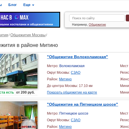
ы
Блог
Еще
Например,
Общежитие
ития
Общежития Москвы
жития в районе Митино
"Общежитие Волоколамская"
Метро:
Волоколамская
Мест 
Округ Москвы:
СЗАО
Реги
Район:
Митино
Женс
До центра Москвы: 17.10 км
Мини
ста есть
от 200 руб.
Показать общежитие на карте
Миним
"Общежитие на Пятницком шоссе"
Метро:
Пятницкое шоссе
Мест 
Округ Москвы:
СЗАО
Реги
Район:
Митино
Женс