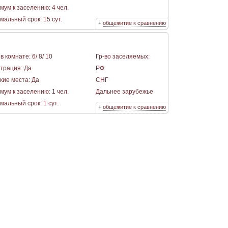
мум к заселению: 4 чел.
альный срок: 15 сут.
+
общежитие к сравнению
в комнате: 6/ 8/ 10
Гр-во заселяемых:
страция: Да
РФ
кие места: Да
СНГ
мум к заселению: 1 чел.
Дальнее зарубежье
альный срок: 1 сут.
+
общежитие к сравнению