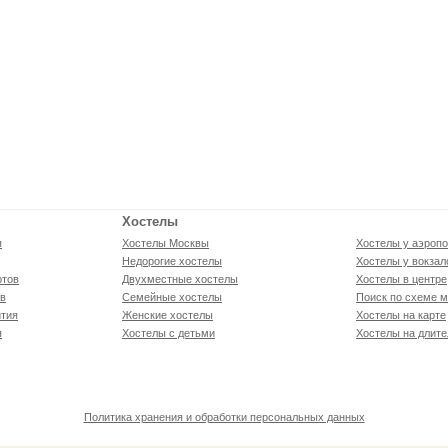
Хостелы
я
Хостелы Москвы
Хостелы у аэропо
Недорогие хостелы
Хостелы у вокзал
ртов
Двухместные хостелы
Хостелы в центре
ов
Семейные хостелы
Поиск по схеме м
тия
Женские хостелы
Хостелы на карте
я
Хостелы с детьми
Хостелы на длите
Политика хранения и обработки персональных данных