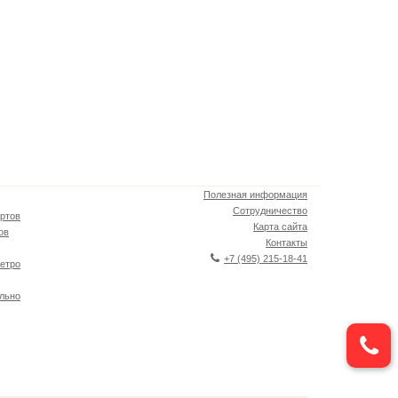
Полезная информация
Сотрудничество
ртов
Карта сайта
ов
Контакты
+7 (495) 215-18-41
етро
льно