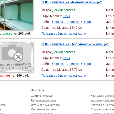
"Общежитие на Ясеневой улице"
Метро:
Домодедовская
Мест 
Округ Москвы:
ЮАО
Реги
Район:
Орехово-Борисово Южное
Женс
До центра Москвы: 18.40 км
Мини
ста есть
от 260 руб.
Показать общежитие на карте
Миним
"Общежитие на Воронежской улице"
Метро:
Домодедовская
Мест 
Округ Москвы:
ЮАО
Реги
Район:
Орехово-Борисово Южное
Женс
До центра Москвы: 17.70 км
Мини
ест нет
от 360 руб.
Показать общежитие на карте
Миним
Хостелы
я
Хостелы Москвы
Хостелы у аэропо
Недорогие хостелы
Хостелы у вокзал
ртов
Двухместные хостелы
Хостелы в центре
ов
Семейные хостелы
Поиск по схеме м