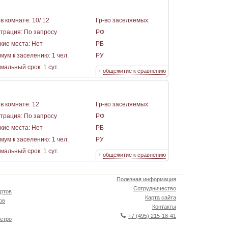
в комнате: 10/ 12
Гр-во заселяемых:
страция: По запросу
РФ
кие места: Нет
РБ
мум к заселению: 1 чел.
РУ
альный срок: 1 сут.
+
общежитие к сравнению
в комнате: 12
Гр-во заселяемых:
страция: По запросу
РФ
кие места: Нет
РБ
мум к заселению: 1 чел.
РУ
альный срок: 1 сут.
+
общежитие к сравнению
Полезная информация
Сотрудничество
ртов
Карта сайта
ов
Контакты
+7 (495) 215-18-41
етро