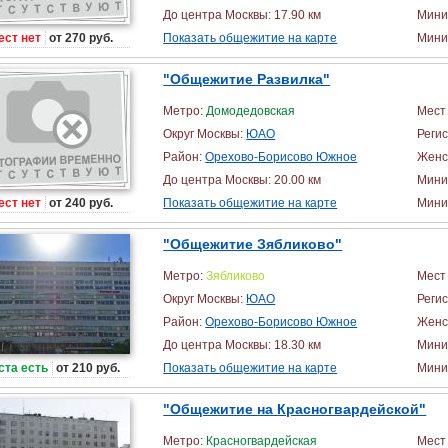
До центра Москвы: 17.90 км
Мини
ест нет
от 270 руб.
Показать общежитие на карте
Миним
"Общежитие Развилка"
Метро:
Домодедовская
Мест 
Округ Москвы:
ЮАО
Реги
Район:
Орехово-Борисово Южное
Женс
До центра Москвы: 20.00 км
Мини
ест нет
от 240 руб.
Показать общежитие на карте
Миним
"Общежитие Зябликово"
Метро:
Зябликово
Мест 
Округ Москвы:
ЮАО
Реги
Район:
Орехово-Борисово Южное
Женс
До центра Москвы: 18.30 км
Мини
ста есть
от 210 руб.
Показать общежитие на карте
Миним
"Общежитие на Красногвардейской"
Метро:
Красногвардейская
Мест 