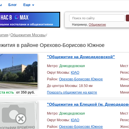
ы
Блог
Еще
Например,
Общежитие
ития
Общежития Москвы
жития в районе Орехово-Борисово Южное
"Общежитие на Домодедовской"
Метро:
Домодедовская
Мест 
Округ Москвы:
ЮАО
Реги
Район:
Орехово-Борисово Южное
Женс
До центра Москвы: 18.50 км
Мини
ста есть
от 350 руб.
Показать общежитие на карте
Миним
"Общежитие на Елецкой (м. Домодедов
Метро:
Домодедовская
Мест 
Округ Москвы:
ЮАО
Реги
Район:
Орехово-Борисово Южное
Женс