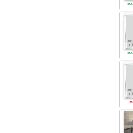
Ме
Ме
М