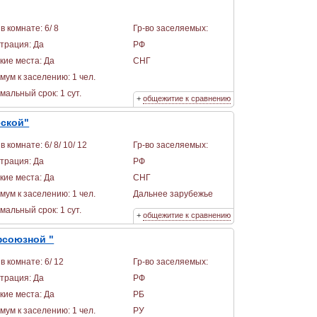
в комнате: 6/ 8
Гр-во заселяемых:
страция: Да
РФ
кие места: Да
СНГ
мум к заселению: 1 чел.
альный срок: 1 сут.
+
общежитие к сравнению
еской"
в комнате: 6/ 8/ 10/ 12
Гр-во заселяемых:
страция: Да
РФ
кие места: Да
СНГ
мум к заселению: 1 чел.
Дальнее зарубежье
альный срок: 1 сут.
+
общежитие к сравнению
фсоюзной "
в комнате: 6/ 12
Гр-во заселяемых:
страция: Да
РФ
кие места: Да
РБ
мум к заселению: 1 чел.
РУ