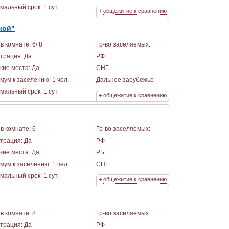
альный срок: 1 сут.
+
общежитие к сравнению
кой"
в комнате: 6/ 8
Гр-во заселяемых:
страция: Да
РФ
кие места: Да
СНГ
мум к заселению: 1 чел.
Дальнее зарубежье
альный срок: 1 сут.
+
общежитие к сравнению
в комнате: 6
Гр-во заселяемых:
страция: Да
РФ
кие места: Да
РБ
мум к заселению: 1 чел.
СНГ
альный срок: 1 сут.
+
общежитие к сравнению
в комнате: 8
Гр-во заселяемых:
страция: Да
РФ