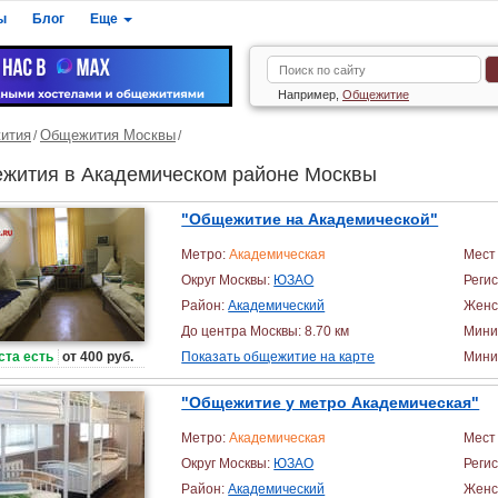
ы
Блог
Еще
Например,
Общежитие
ития
Общежития Москвы
жития в Академическом районе Москвы
"Общежитие на Академической"
Метро:
Академическая
Мест 
Округ Москвы:
ЮЗАО
Реги
Район:
Академический
Женс
До центра Москвы: 8.70 км
Мини
ста есть
от 400 руб.
Показать общежитие на карте
Миним
"Общежитие у метро Академическая"
Метро:
Академическая
Мест 
Округ Москвы:
ЮЗАО
Реги
Район:
Академический
Женс