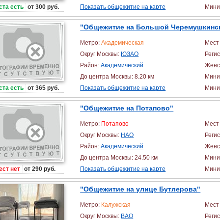
ста есть
от 300 руб.
Показать общежитие на карте
Миним
"Общежитие на Большой Черемушкинс
Метро:
Академическая
Мест 
Округ Москвы:
ЮЗАО
Реги
Район:
Академический
Женс
До центра Москвы: 8.20 км
Мини
ста есть
от 365 руб.
Показать общежитие на карте
Миним
"Общежитие на Потапово"
Метро:
Потапово
Мест 
Округ Москвы:
НАО
Реги
Район:
Академический
Женс
До центра Москвы: 24.50 км
Мини
ест нет
от 290 руб.
Показать общежитие на карте
Миним
"Общежитие на улице Бутлерова"
Метро:
Калужская
Мест 
Округ Москвы:
ВАО
Реги