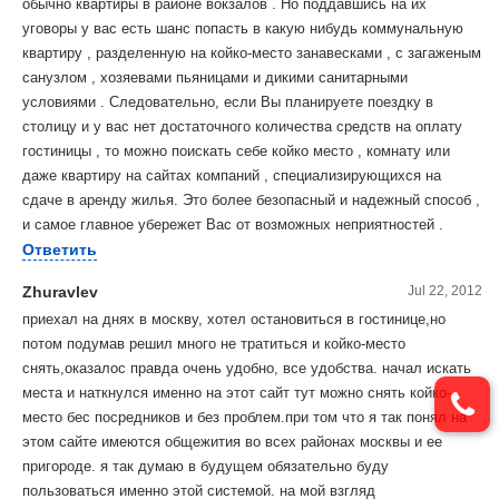
обычно квартиры в районе вокзалов . Но поддавшись на их
уговоры у вас есть шанс попасть в какую нибудь коммунальную
квартиру , разделенную на койко-место занавесками , с загаженым
санузлом , хозяевами пьяницами и дикими санитарными
условиями . Следовательно, если Вы планируете поездку в
столицу и у вас нет достаточного количества средств на оплату
гостиницы , то можно поискать себе койко место , комнату или
даже квартиру на сайтах компаний , специализирующихся на
сдаче в аренду жилья. Это более безопасный и надежный способ ,
и самое главное убережет Вас от возможных неприятностей .
Ответить
Zhuravlev
Jul 22, 2012
приехал на днях в москву, хотел остановиться в гостинице,но
потом подумав решил много не тратиться и койко-место
снять,оказалос правда очень удобно, все удобства. начал искать
места и наткнулся именно на этот сайт тут можно снять койко-
место бес посредников и без проблем.при том что я так понял на
этом сайте имеются общежития во всех районах москвы и ее
пригороде. я так думаю в будущем обязательно буду
пользоваться именно этой системой. на мой взгляд