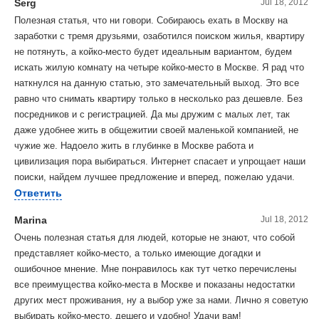
Serg
Jul 18, 2012
Полезная статья, что ни говори. Собираюсь ехать в Москву на
заработки с тремя друзьями, озаботился поиском жилья, квартиру
не потянуть, а койко-место будет идеальным вариантом, будем
искать жилую комнату на четыре койко-место в Москве. Я рад что
наткнулся на данную статью, это замечательный выход. Это все
равно что снимать квартиру только в несколько раз дешевле. Без
посредников и с регистрацией. Да мы дружим с малых лет, так
даже удобнее жить в общежитии своей маленькой компанией, не
чужие же. Надоело жить в глубинке в Москве работа и
цивилизация пора выбираться. Интернет спасает и упрощает наши
поиски, найдем лучшее предложение и вперед, пожелаю удачи.
Ответить
Marina
Jul 18, 2012
Очень полезная статья для людей, которые не знают, что собой
представляет койко-место, а только имеющие догадки и
ошибочное мнение. Мне понравилось как тут четко перечислены
все преимущества койко-места в Москве и показаны недостатки
других мест проживания, ну а выбор уже за нами. Лично я советую
выбирать койко-место, дешего и удобно! Удачи вам!