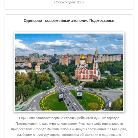
Просмотров: 6865
Одинцово - современный экополис Подмосковья
Одинцово занимает первые строчки рейтингов лучших городов
Подмосковья по различным критериям. Чем же в действительности
привлекателен город? Выявим плюсы и минусы проживания в Одинцово,
разберем структуру города, поговорим об экологии и еще немало