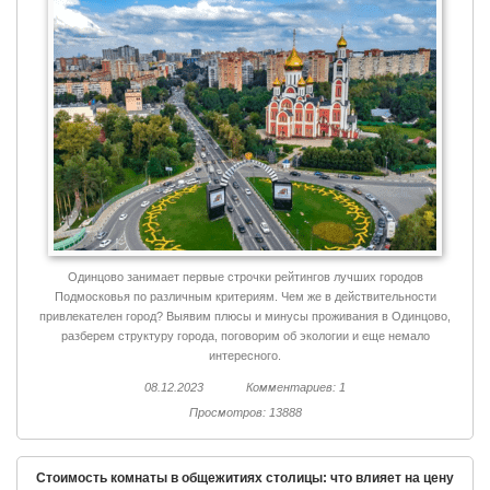
Одинцово занимает первые строчки рейтингов лучших городов
Подмосковья по различным критериям. Чем же в действительности
привлекателен город? Выявим плюсы и минусы проживания в Одинцово,
разберем структуру города, поговорим об экологии и еще немало
интересного.
08.12.2023
Комментариев: 1
Просмотров: 13888
Стоимость комнаты в общежитиях столицы: что влияет на цену