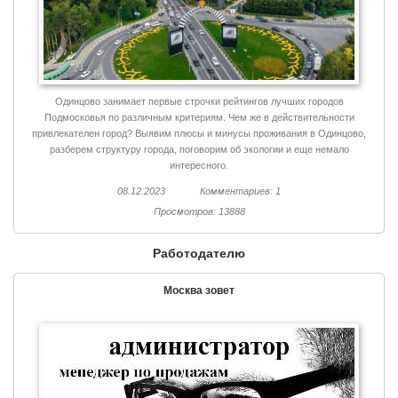
Одинцово занимает первые строчки рейтингов лучших городов
Подмосковья по различным критериям. Чем же в действительности
привлекателен город? Выявим плюсы и минусы проживания в Одинцово,
разберем структуру города, поговорим об экологии и еще немало
интересного.
08.12.2023
Комментариев: 1
Просмотров: 13888
Работодателю
Москва зовет