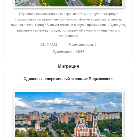
Одинцово занимает первые строчки рейтингов лучших городов
Подмосковья по различным критериям. Чем же в действительности
привлекателен город? Выявим плюсы и минусы проживания в Одинцово,
разберем структуру города, поговорим об экологии и еще немало
интересного.
08.12.2023
Комментариев: 1
Просмотров: 13885
Миграция
Одинцово - современный экополис Подмосковья