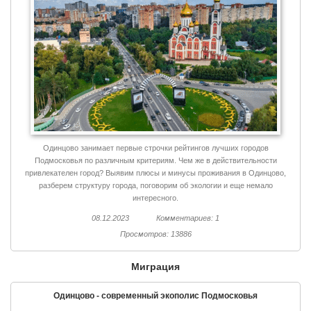
Одинцово занимает первые строчки рейтингов лучших городов
Подмосковья по различным критериям. Чем же в действительности
привлекателен город? Выявим плюсы и минусы проживания в Одинцово,
разберем структуру города, поговорим об экологии и еще немало
интересного.
08.12.2023
Комментариев: 1
Просмотров: 13886
Миграция
Одинцово - современный экополис Подмосковья