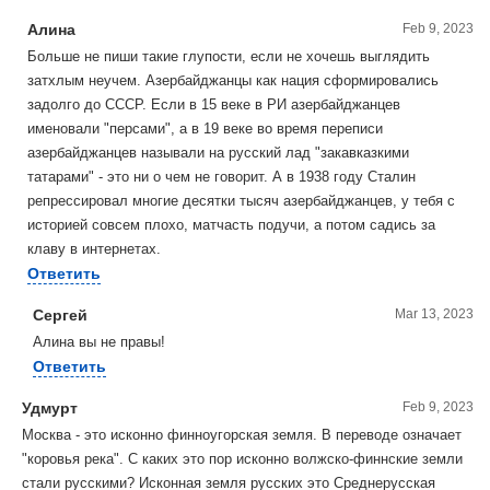
Алина
Feb 9, 2023
Больше не пиши такие глупости, если не хочешь выглядить
затхлым неучем. Азербайджанцы как нация сформировались
задолго до СССР. Если в 15 веке в РИ азербайджанцев
именовали "персами", а в 19 веке во время переписи
азербайджанцев называли на русский лад "закавказкими
татарами" - это ни о чем не говорит. А в 1938 году Сталин
репрессировал многие десятки тысяч азербайджанцев, у тебя с
историей совсем плохо, матчасть подучи, а потом садись за
клаву в интернетах.
Ответить
Сергей
Mar 13, 2023
Алина вы не правы!
Ответить
Удмурт
Feb 9, 2023
Москва - это исконно финноугорская земля. В переводе означает
"коровья река". С каких это пор исконно волжско-финнские земли
стали русскими? Исконная земля русских это Среднерусская