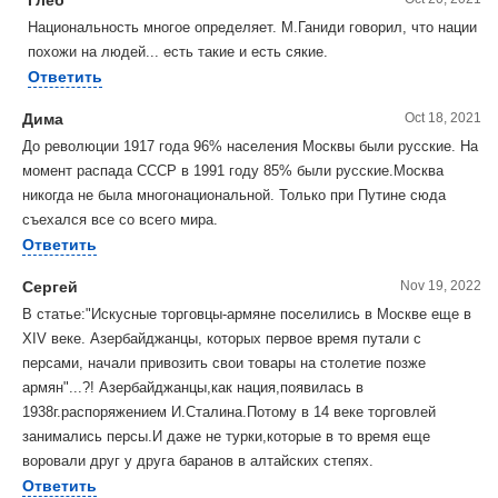
Национальность многое определяет. М.Ганиди говорил, что нации
похожи на людей... есть такие и есть сякие.
Ответить
Дима
Oct 18, 2021
До революции 1917 года 96% населения Москвы были русские. На
момент распада СССР в 1991 году 85% были русские.Москва
никогда не была многонациональной. Только при Путине сюда
съехался все со всего мира.
Ответить
Сергей
Nov 19, 2022
В статье:"Искусные торговцы-армяне поселились в Москве еще в
XIV веке. Азербайджанцы, которых первое время путали с
персами, начали привозить свои товары на столетие позже
армян"...?! Азербайджанцы,как нация,появилась в
1938г.распоряжением И.Сталина.Потому в 14 веке торговлей
занимались персы.И даже не турки,которые в то время еще
воровали друг у друга баранов в алтайских степях.
Ответить