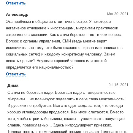
Ответить
Александр
Mar 30, 2021
Эта проблема в обществе стоит очень остро. У некоторых
негативное отношение к иностранцам, мигрантам практически
закреплено в сознании. Как с этим бороться - вот в чем вопрос.
Вопрос к органам управления, СМИ (ведь многие верят
исключительно тому, что было сказано с экрана или написано в
социальных сетях) и каждому конкретному человеку. Зачем
вешать ярлыки? Неужели хороший человек или плохой
определяется его национальностью?
Ответить
Дима
Jul 15, 2021
С этим не бороться надо. Бороться надо с толерантностью.
Мигранты... не планируют подавлять в себе свою ментальность.
И русским не требуется. Все это едет сюда за тем, что отсюда
хорошо углеводороды продаются. Как мухи слетаются. Вместо
того, чтобы строить больницы, школы... увеличивать популяцию
славян, православных... Здесь интродуцируют приезжих.
Толерантность, это медицинский термин..означает Толерантность