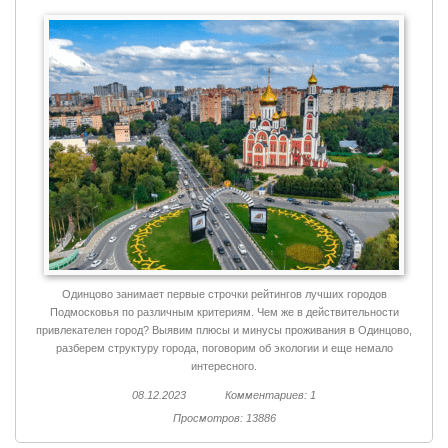
Одинцово занимает первые строчки рейтингов лучших городов
Подмосковья по различным критериям. Чем же в действительности
привлекателен город? Выявим плюсы и минусы проживания в Одинцово,
разберем структуру города, поговорим об экологии и еще немало
интересного.
08.12.2023
Комментариев: 1
Просмотров: 13886