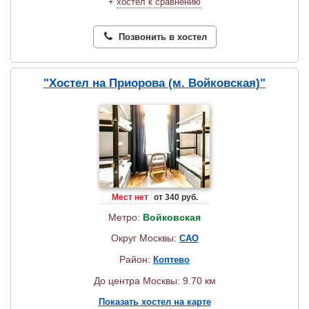
+
хостел к сравнению
Позвонить в хостел
"Хостел на Приорова (м. Войковская)"
Мест нет
от 340 руб.
Метро:
Войковская
Округ Москвы:
САО
Район:
Коптево
До центра Москвы: 9.70 км
Показать хостел на карте