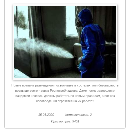
Новые правила размещения постояльцев в хостелах, или безопасность
превыше всего - девиз Роспотребнадзора. Даже после завершения
пандемии хостелы должны работать по новым правилам, а вот как
нововведения отразятся на их работе?
15.06.2020
Комментариев: 2
Просмотров: 9451