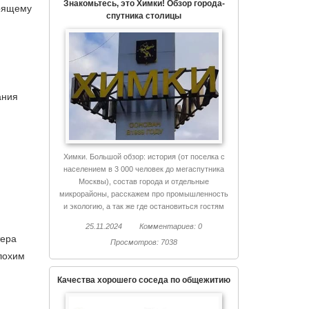
Знакомьтесь, это Химки! Обзор города-
тоящему
спутника столицы
ания
Химки. Большой обзор: история (от поселка с
населением в 3 000 человек до мегаспутника
Москвы), состав города и отдельные
микрорайоны, расскажем про промышленность
и экологию, а так же где остановиться гостям
Химок и куда сходить.
25.11.2024
Комментариев: 0
тера
Просмотров: 7038
лохим
Качества хорошего соседа по общежитию