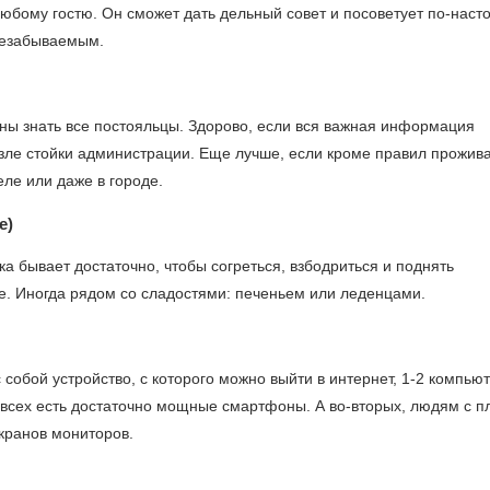
любому гостю. Он сможет дать дельный совет и посоветует по-нас
 незабываемым.
жны знать все постояльцы. Здорово, если вся важная информация
озле стойки администрации. Еще лучше, если кроме правил прожив
еле или даже в городе.
е)
а бывает достаточно, чтобы согреться, взбодриться и поднять
е. Иногда рядом со сладостями: печеньем или леденцами.
с собой устройство, с которого можно выйти в интернет, 1-2 компью
 всех есть достаточно мощные смартфоны. А во-вторых, людям с п
кранов мониторов.