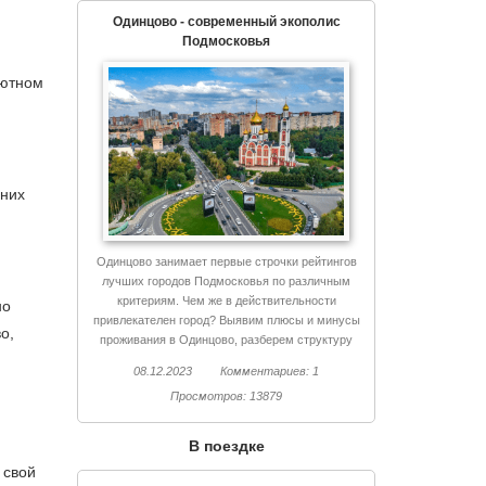
Одинцово - современный экополис
Подмосковья
уютном
нних
Одинцово занимает первые строчки рейтингов
лучших городов Подмосковья по различным
критериям. Чем же в действительности
но
привлекателен город? Выявим плюсы и минусы
о,
проживания в Одинцово, разберем структуру
города, поговорим об экологии и еще немало
08.12.2023
Комментариев: 1
интересного.
Просмотров: 13879
В поездке
 свой