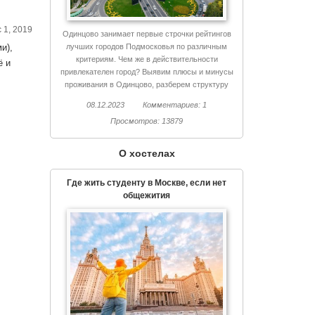
 1, 2019
Одинцово занимает первые строчки рейтингов
лучших городов Подмосковья по различным
и),
критериям. Чем же в действительности
ё и
привлекателен город? Выявим плюсы и минусы
проживания в Одинцово, разберем структуру
города, поговорим об экологии и еще немало
08.12.2023
Комментариев: 1
интересного.
Просмотров: 13879
О хостелах
Где жить студенту в Москве, если нет
общежития