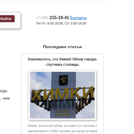
215-18-41
Контакты
+7 (495)
Найти
Пн-Пт: 8:00-20:00; Сб: 9:00-16:00
Последние статьи
Знакомьтесь, это Химки! Обзор города-
спутника столицы
огда
, чем
Химки. Большой обзор: история (от поселка с
населением в 3 000 человек до мегаспутника