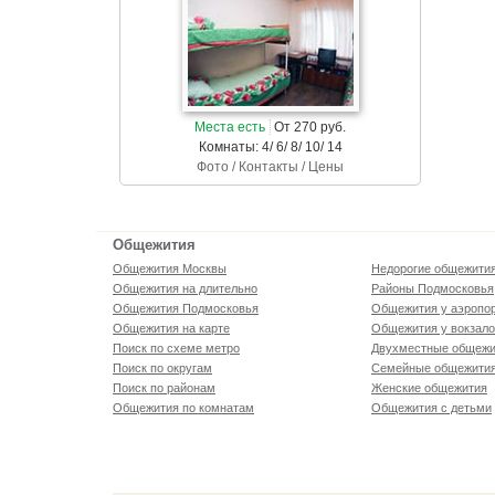
Места есть
От 270 руб.
Комнаты: 4/ 6/ 8/ 10/ 14
Фото / Контакты / Цены
Общежития
Общежития Москвы
Недорогие общежити
Общежития на длительно
Районы Подмосковья
Общежития Подмосковья
Общежития у аэропо
Общежития на карте
Общежития у вокзал
Поиск по схеме метро
Двухместные общежи
Поиск по округам
Семейные общежити
Поиск по районам
Женские общежития
Общежития по комнатам
Общежития с детьми