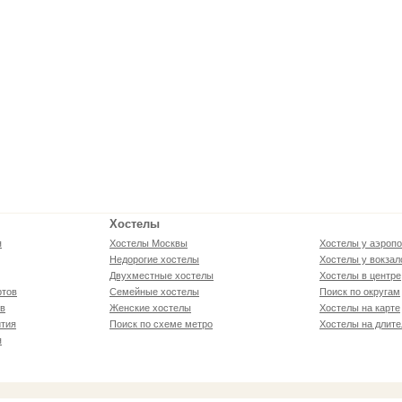
Хостелы
я
Хостелы Москвы
Хостелы у аэропо
Недорогие хостелы
Хостелы у вокзал
Двухместные хостелы
Хостелы в центре
ртов
Семейные хостелы
Поиск по округам
ов
Женские хостелы
Хостелы на карте
тия
Поиск по схеме метро
Хостелы на длите
я