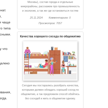
Москвы), состав города и отдельные
микрорайоны, расскажем про промышленность
нат.
и экологию, а так же где остановиться гостям
Химок и куда сходить.
,
25.11.2024
Комментариев: 0
ни чаще
Просмотров: 7057
го типа
усными.
Качества хорошего соседа по общежитию
у что
далеко
Сегодня мы постарались разобрать качества,
которыми должен обладать хороший сосед по
ивания,
общежитию, а так предложили способ обойтись
егда.
без соседей и жить в общежитии одному.