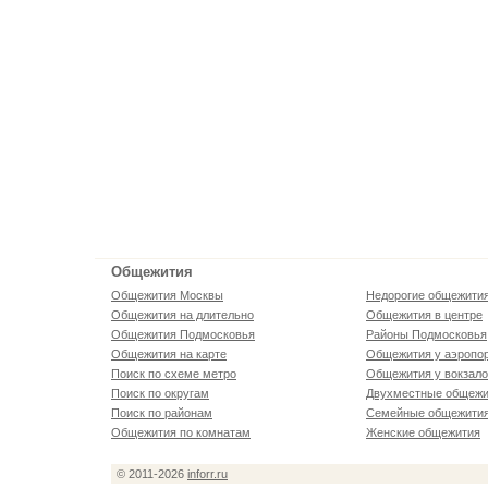
Общежития
Общежития Москвы
Недорогие общежити
Общежития на длительно
Общежития в центре
Общежития Подмосковья
Районы Подмосковья
Общежития на карте
Общежития у аэропо
Поиск по схеме метро
Общежития у вокзал
Поиск по округам
Двухместные общежи
Поиск по районам
Семейные общежити
Общежития по комнатам
Женские общежития
© 2011-2026
inforr.ru