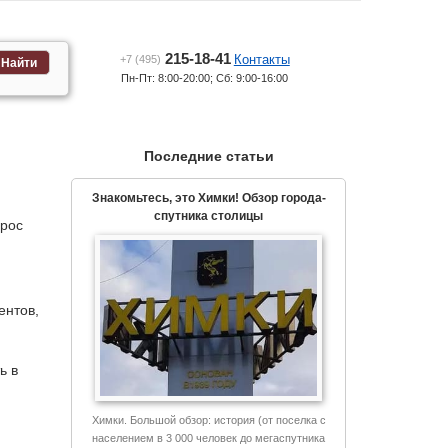
215-18-41
Контакты
+7 (495)
Найти
Пн-Пт: 8:00-20:00; Сб: 9:00-16:00
Последние статьи
Знакомьтесь, это Химки! Обзор города-
спутника столицы
прос
ентов,
ь в
Химки. Большой обзор: история (от поселка с
населением в 3 000 человек до мегаспутника