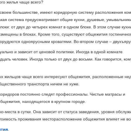
ого жилья чаще всего?
 своем большинстве, имеют коридорную систему расположения ком
акая система предусматривает общие кухни, душевые, умывальники
оки: от двух до четырех комнат в одном блоке. В этом случае кух
азмещены в блоках. Кроме того, существуют общежития гостинично
борудуются одноярусными кроватями. Во-втором случае – двухъяр
ально и зависит от ценовой политики. Иногда в одной комнате
ать человек. Иногда только от двух до восьми. Как говорится, ком
х жильцов чаще всего интересуют общежития, расположенные не
общественного транспорта ничем не хуже.
 коридоров постоянно следят профессионалы. Чистые матрасы и
бщежития, находящегося в крупном городе.
-места в сутки. Она зависит от статуса заведения, уровня обслуж
тоимость проживания месторасположение общежития влияет не вс
тия
.