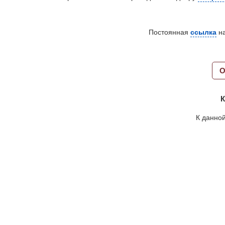
Постоянная
ссылка
на
О
К
К данной