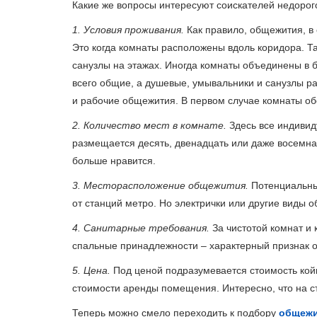
Какие же вопросы интересуют соискателей недорог
1. Условия проживания.
Как правило, общежития, в
Это когда комнаты расположены вдоль коридора. Т
санузлы на этажах. Иногда комнаты объединены в бл
всего общие, а душевые, умывальники и санузлы р
и рабочие общежития. В первом случае комнаты о
2. Количество мест в комнате.
Здесь все индивиду
размещается десять, двенадцать или даже восемнадц
больше нравится.
3. Месторасположение общежития.
Потенциальны
от станций метро. Но электрички или другие виды 
4. Санитарные требования.
За чистотой комнат и
спальные принадлежности – характерный признак о
5. Цена.
Под ценой подразумевается стоимость койко
стоимости аренды помещения. Интересно, что на с
Теперь можно смело переходить к подбору
общежи