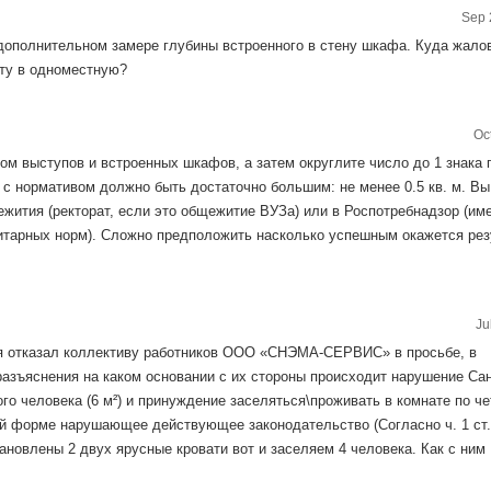
Sep 
 дополнительном замере глубины встроенного в стену шкафа. Куда жало
ту в одноместную?
Oc
м выступов и встроенных шкафов, а затем округлите число до 1 знака 
 с нормативом должно быть достаточно большим: не менее 0.5 кв. м. Вы
жития (ректорат, если это общежитие ВУЗа) или в Роспотребнадзор (им
тарных норм). Сложно предположить насколько успешным окажется рез
Ju
 отказал коллективу работников ООО «СНЭМА-СЕРВИС» в просьбе, в
разъяснения на каком основании с их стороны происходит нарушение Са
го человека (6 м²) и принуждение заселяться\проживать в комнате по ч
ой форме нарушающее действующее законодательство (Согласно ч. 1 ст.
ановлены 2 двух ярусные кровати вот и заселяем 4 человека. Как с ним