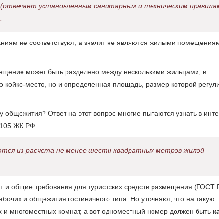
н (отвечает установленным санитарным и техническим правила
.
ваниям не соответствуют, а значит не являются жилыми помещениям
ещение может быть разделено между несколькими жильцами, в
ко койко-место, но и определенная площадь, размер которой регул
 общежития? Ответ на этот вопрос многие пытаются узнать в инте
 105 ЖК РФ:
тся из расчета не менее шести квадратных метров жилой
т и общие требования для туристских средств размещения (ГОСТ 
абочих и общежития гостиничного типа. Но уточняют, что на такую
 и многоместных комнат, а вот одноместный номер должен быть
к