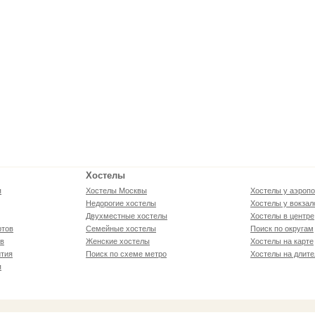
Хостелы
я
Хостелы Москвы
Хостелы у аэропо
Недорогие хостелы
Хостелы у вокзал
Двухместные хостелы
Хостелы в центре
ртов
Семейные хостелы
Поиск по округам
ов
Женские хостелы
Хостелы на карте
тия
Поиск по схеме метро
Хостелы на длите
я