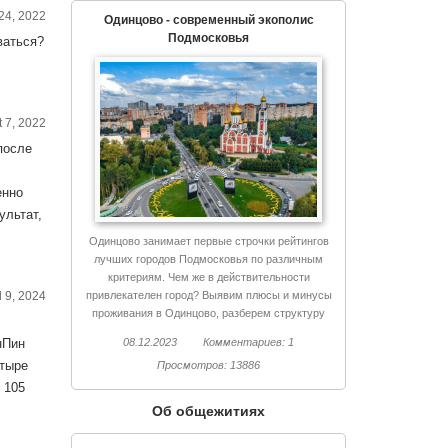
24, 2022
Одинцово - современный экополис
Подмосковья
ваться?
t 7, 2022
после
енно
ультат,
Одинцово занимает первые строчки рейтингов
лучших городов Подмосковья по различным
критериям. Чем же в действительности
привлекателен город? Выявим плюсы и минусы
l 9, 2024
проживания в Одинцово, разберем структуру
города, поговорим об экологии и еще немало
08.12.2023
Комментариев: 1
нПин
интересного.
етыре
Просмотров: 13886
 105
Об общежитиях