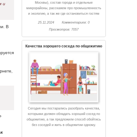
Москвы), состав города и отдельные
м и
микрорайоны, расскажем про промышленность
и экологию, а так же где остановиться гостям
Химок и куда сходить.
25.11.2024
Комментариев: 0
и. В
Просмотров: 7057
Качества хорошего соседа по общежитию
ируется
рнете,
Сегодня мы постарались разобрать качества,
которыми должен обладать хороший сосед по
Р
общежитию, а так предложили способ обойтись
без соседей и жить в общежитии одному.
ак