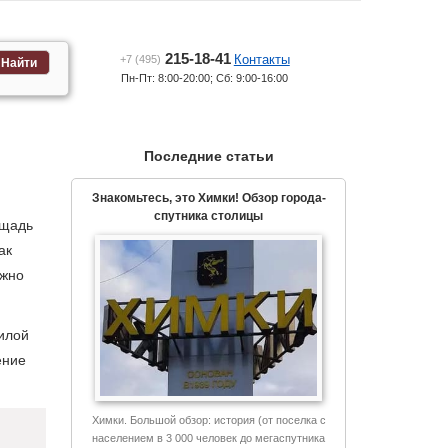
215-18-41
Контакты
+7 (495)
Найти
Пн-Пт: 8:00-20:00; Сб: 9:00-16:00
Последние статьи
Знакомьтесь, это Химки! Обзор города-
спутника столицы
ощадь
ак
ужно
жилой
ение
Химки. Большой обзор: история (от поселка с
населением в 3 000 человек до мегаспутника