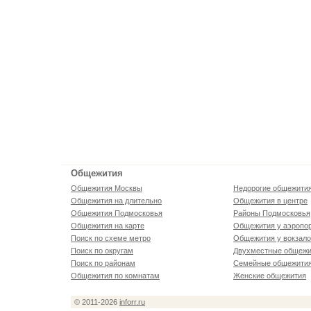
Общежития
Общежития Москвы
Недорогие общежити
Общежития на длительно
Общежития в центре
Общежития Подмосковья
Районы Подмосковья
Общежития на карте
Общежития у аэропо
Поиск по схеме метро
Общежития у вокзал
Поиск по округам
Двухместные общежи
Поиск по районам
Семейные общежити
Общежития по комнатам
Женские общежития
© 2011-2026
inforr.ru