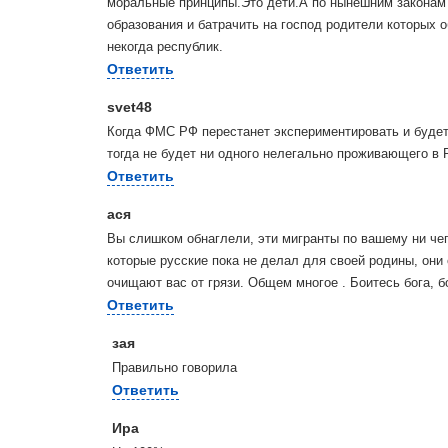
моральные принципы.Это дети.А по нынешним законам
образования и батрачить на господ родители которых 
некогда республик.
Ответить
svet48
Когда ФМС РФ перестанет экспериментировать и будет 
тогда не будет ни одного нелегально проживающего в 
Ответить
ася
Вы слишком обнаглели, эти мигранты по вашему ни че
которые русские пока не делал для своей родины, они 
очищают вас от грязи. Общем многое . Боитесь бога, б
Ответить
зая
Правильно говорила
Ответить
Ира