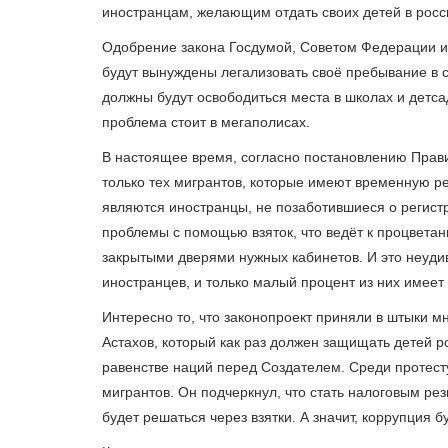
иностранцам, желающим отдать своих детей в росс
Одобрение закона Госдумой, Советом Федерации и 
будут вынуждены легализовать своё пребывание в ст
должны будут освободиться места в школах и детсад
проблема стоит в мегаполисах.
В настоящее время, согласно постановлению Прави
только тех мигрантов, которые имеют временную р
являются иностранцы, не позаботившиеся о регист
проблемы с помощью взяток, что ведёт к процвета
закрытыми дверями нужных кабинетов. И это неуди
иностранцев, и только малый процент из них имее
Интересно то, что законопроект приняли в штыки м
Астахов, который как раз должен защищать детей р
равенстве наций перед Создателем. Среди протес
мигрантов. Он подчеркнул, что стать налоговым р
будет решаться через взятки. А значит, коррупция б