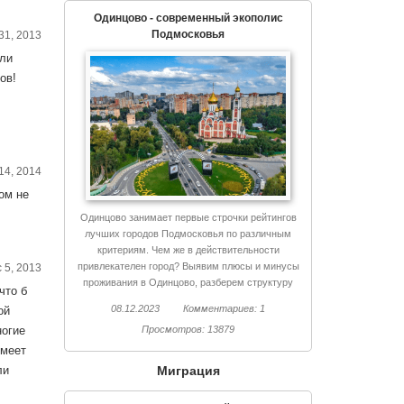
Одинцово - современный экополис
Подмосковья
31, 2013
сли
ов!
14, 2014
том не
Одинцово занимает первые строчки рейтингов
лучших городов Подмосковья по различным
критериям. Чем же в действительности
привлекателен город? Выявим плюсы и минусы
 5, 2013
проживания в Одинцово, разберем структуру
что б
города, поговорим об экологии и еще немало
08.12.2023
Комментариев: 1
ой
интересного.
Просмотров: 13879
ногие
имеет
Миграция
ли