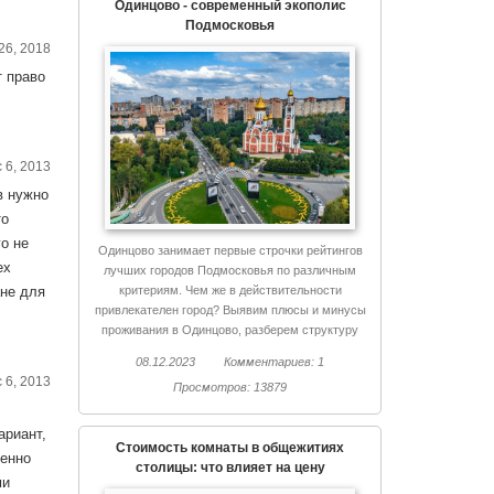
Одинцово - современный экополис
Подмосковья
26, 2018
т право
 6, 2013
в нужно
то
о не
Одинцово занимает первые строчки рейтингов
ех
лучших городов Подмосковья по различным
критериям. Чем же в действительности
ане для
привлекателен город? Выявим плюсы и минусы
проживания в Одинцово, разберем структуру
города, поговорим об экологии и еще немало
08.12.2023
Комментариев: 1
интересного.
 6, 2013
Просмотров: 13879
ариант,
Стоимость комнаты в общежитиях
менно
столицы: что влияет на цену
ми