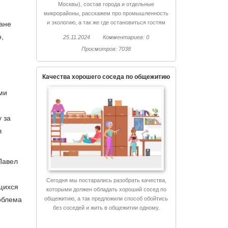
Москвы), состав города и отдельные
микрорайоны, расскажем про промышленность
и экологию, а так же где остановиться гостям
ане
Химок и куда сходить.
,
25.11.2024
Комментариев: 0
Просмотров: 7038
Качества хорошего соседа по общежитию
й
ми
 за
в
Павел
Сегодня мы постарались разобрать качества,
щихся
которыми должен обладать хороший сосед по
общежитию, а так предложили способ обойтись
облема
без соседей и жить в общежитии одному.