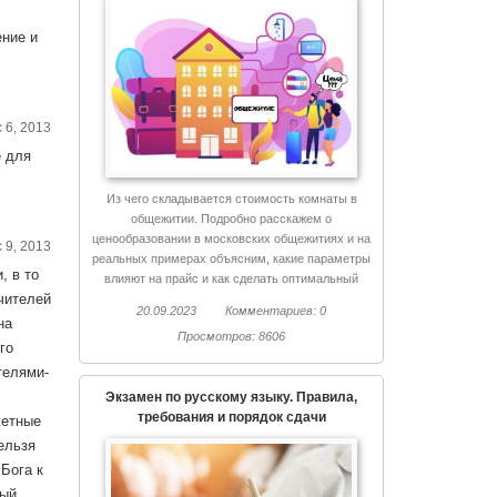
ение и
 6, 2013
е для
Из чего складывается стоимость комнаты в
общежитии. Подробно расскажем о
ценообразовании в московских общежитиях и на
 9, 2013
реальных примерах объясним, какие параметры
, в то
влияют на прайс и как сделать оптимальный
чителей
выбор.
20.09.2023
Комментариев: 0
на
Просмотров: 8606
го
телями-
Экзамен по русскому языку. Правила,
требования и порядок сдачи
жетные
ельзя
Бога к
мый