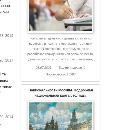
твенно
й они
23, 2015
Кому, как и где нужно сдавать экзамен по
русскому и получать сертификат о знании
языка? Иностранцы, претендующие на
российское гражданство или рабочее место,
должны доказать, что могут разговаривать,
20, 2017
писать и читать на русском языке. Это правило
08.07.2021
Комментариев: 0
действует в стране с 2015 года. И только
! те
Просмотров: 13968
недавно вышел закон, устанавливающий единый
порядок тестирования.
воих
а таких
Национальности Москвы. Подробная
т
национальная карта столицы.
30, 2014
е