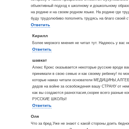
объективный подход к школному и дошкольному образо
на родине и на своем родном языке. На родине где тру
буду трудолюбиво пополнять трудясь на благо своей с
Ответить
Кирилл
Более мерзкого мнения не читал тут. Надеюсь у вас н
Ответить
шавкат
Алекс Крокс оказывается некоторые русские вроде вас
принимали в свою семью и как своему ребенку! по мое
которые намаз читали основатели МЕДИЦИНЫ,АЛГЕБР
дедов на войне за освобождения вашу СТРАНУ от неме
как вы создаются разногласия,скорее всего разные 
РУССКИЕ ШКОЛЫ!
Ответить
Оля
Что за бред.Уже не знают с какой стороны доить бедн