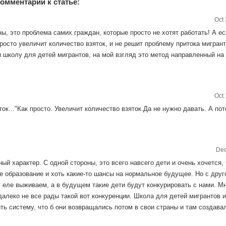
омментарии к статье:
Oct 
ы, это проблема самих граждан, которые просто не хотят работать! А е
росто увеличит количество взяток, и не решит проблему притока мигрант
 школу для детей мигрантов, на мой взгляд это метод направленный на
Oct 
ток..."Как просто. Увеличит количество взяток.Да не нужно давать. А по
Dec
ый характер. С одной стороны, это всего навсего дети и очень хочется, 
е образование и хоть какие-то шансы на нормальное будущее. Но с друг
т еле выживаем, а в будущем такие дети будут конкурировать с нами. М
далеко не все рады такой вот конкуренции. Школа для детей мигрантов 
ить систему, что б они возвращались потом в свои страны и там создава