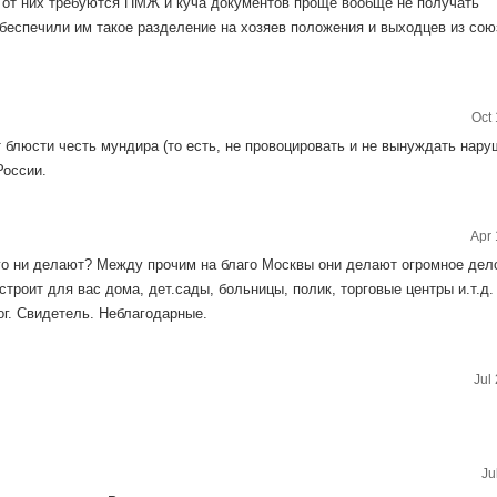
 от них требуются ПМЖ и куча документов проще вообще не получать
обеспечили им такое разделение на хозяев положения и выходцев из со
Oct 
блюсти честь мундира (то есть, не провоцировать и не вынуждать наруш
России.
Apr 
го ни делают? Между прочим на благо Москвы они делают огромное дел
строит для вас дома, дет.сады, больницы, полик, торговые центры и.т.д.
ог. Свидетель. Неблагодарные.
Jul
Ju