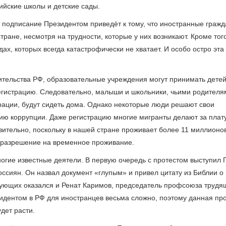
ийские школы и детские сады.
подписание Президентом приведёт к тому, что иностранные гражд
ране, несмотря на трудности, которые у них возникают. Кроме того
ах, которых всегда катастрофически не хватает. И особо остро эта
тельства РФ, образовательные учреждения могут принимать дете
егистрацию. Следовательно, малыши и школьники, чьими родителя
рации, будут сидеть дома. Однако некоторые люди решают свои
нию коррупции. Даже регистрацию многие мигранты делают за плату
вительно, поскольку в нашей стране проживает более 11 миллионо
т разрешение на временное проживание.
ногие известные деятели. В первую очередь с протестом выступил 
оссиян. Он назвал документ «глупым» и привел цитату из Библии о
тующих оказался и Ренат Каримов, председатель профсоюза трудя
езидентом в РФ для иностранцев весьма сложно, поэтому данная пр
удет расти.