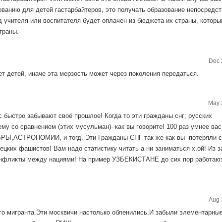
ванию для детей гастарбайтеров, это получать образование непосредс
д учителя или воспитателя будет оплачен из бюджета их страны, которы
траны.
Dec 
ет детей, иначе эта мерзость может через поколения передаться.
May 
 быстро забывают своё прошлое! Когда то эти гражданы снг; русских
му со сравнением (этих мусульман)- как вы говорите! 100 раз умнее вас
Ы,АСТРОНОМИИ, и тогд. Эти Гражданы СНГ так же как вы- потеряли с
цких фашистов! Вам надо статистику читать а ни заниматься х,ой! Из з
конфликты между нациями! На пример УЗБЕКИСТАНЕ до сих пор работаю
Aug 
ого мигранта.Эти москвичи настолько обленились.И забыли элементарны