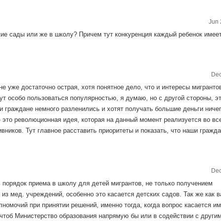
Jun 
ские сады или же в школу? Причем тут конкуренция каждый ребенок имее
Dec
не уже достаточно острая, хотя понятное дело, что и интересы мигранто
ут особо пользоваться популярностью, я думаю, но с другой стороны, э
 граждане немного разленились и хотят получать большие деньги ничег
- это революционная идея, которая на данный момент реализуется во вс
ивников. Тут главное расставить приоритеты и показать, что наши гражд
Dec
ь порядок приема в школу для детей мигрантов, не только получением
 из мед. учреждений, особенно это касается детских садов. Так же как в
номочий при принятии решений, именно тогда, когда вопрос касается и
ы чтоб Министерство образования напрямую бы или в содействии с други