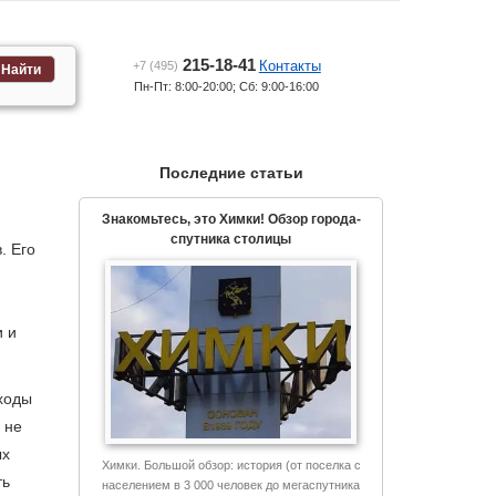
215-18-41
Контакты
+7 (495)
Найти
Пн-Пт: 8:00-20:00; Сб: 9:00-16:00
Последние статьи
Знакомьтесь, это Химки! Обзор города-
спутника столицы
. Его
и и
сходы
 не
ых
Химки. Большой обзор: история (от поселка с
ть
населением в 3 000 человек до мегаспутника