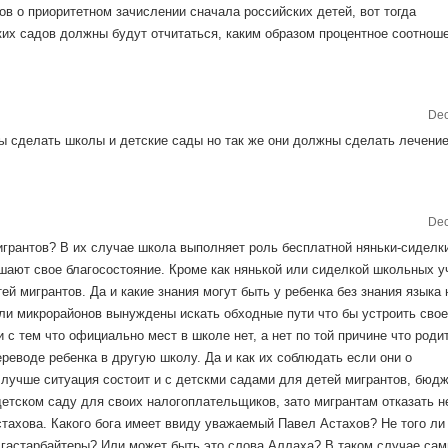
ов о приоритетном зачислении сначала российских детей, вот тогда
ких садов должны будут отчитаться, каким образом процентное соотнош
Dec
ы сделать школы и детские сады но так же они должны сделать лечени
Dec
грантов? В их случае школа выполняет роль бесплатной няньки-сиделки
чшают свое благосостояние. Кроме как нянькой или сиделкой школьных у
тей мигрантов. Да и какие знания могут быть у ребенка без знания языка 
и микрорайонов вынуждены искать обходные пути что бы устроить свое
и с тем что официально мест в школе нет, а нет по той причине что роди
еводе ребенка в другую школу. Да и как их соблюдать если они о
лучше ситуация состоит и с детскми садами для детей мигрантов, бюд
детском саду для своих налогоплательщиков, зато мигрантам отказать н
стахова. Какого бога имеет ввиду уважаемый Павел Астахов? Не того ли 
 гастарбайтеры? Или может быть это слова Аллаха? В таком случае са