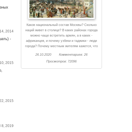
юзных
Каков национальный состав Москвы? Сколько
наций живет в столице? В каких районах города
14, 2014
можно чаще встретить армян, а в каких -
ать) -
африканцев, и почему узбеки и таджики - люди
города? Почему местным жителям кажется, что
иностранных граждан здесь намного больше чем
26.10.2020
Комментариев: 26
есть на самом деле? Раскладываем Москву по
Просмотров: 72096
национальным полочкам.
10, 2015
о,
 22, 2015
l 8, 2019