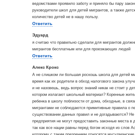
ведомствами проявило заботу и приняло бы пару закон
руководители школ для детей мигрантов, а также детс
количество детей не в нашу пользу.
Ответить
Эдуард
я считаю что правильно сделали для мигрантов должн
мигрантов бесплатным или для проезжающих людей
Ответить
Алекс Крокс
А не слишком ли большая роскошь школа для детей ми
время как их родители в обход налогового закона улу
и не назовешь, ведь вопрос знаний никак не стоит у де
котором излагают школьный материал? Коренные жител
ребенка в школу поблизости от дома, обходные, в связ
мигрантами не соблюдаются примитивные правила о пер
существовании данных правил и не догадываются? Не 
предприятия не могут предоставить законные места в 
так как все нации равны перед богом исходя из слов А
которому с таким презрением относятся мусулманские