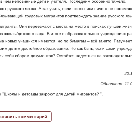
 в чём неповинные дети и учителя. Последним особенно тяжело,
ют русского языка. А как учить, если школьники ничего не понима
 обязывающий трудовых мигрантов подтверждать знание русского язы
игранты. Они переезжают с места на место в поисках лучшей жизн
 школы/детского сада. В итоге в образовательных учреждениях ра
ма новых учащихся имеются, но по бумагам ‒ всё занято. Разумеет
оим детям достойное образование. Но как быть, если сами учрежд
щих себя сбором документов? Остаётся надеяться на законодатель
30.
Обновлено: 11.
 "Школы и детсады закроют для детей мигрантов? ".
ставить комментарий