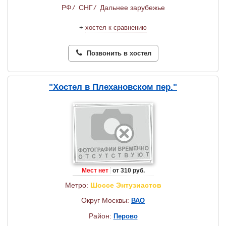
РФ
/
СНГ
/
Дальнее зарубежье
+
хостел к сравнению
Позвонить в хостел
"Хостел в Плехановском пер."
Мест нет
от 310 руб.
Метро:
Шоссе Энтузиастов
Округ Москвы:
ВАО
Район:
Перово