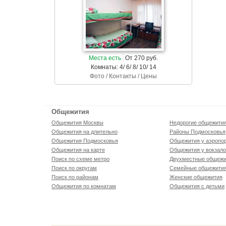
Места есть
От 270 руб.
Комнаты: 4/ 6/ 8/ 10/ 14
Фото / Контакты / Цены
Общежития
Общежития Москвы
Недорогие общежити
Общежития на длительно
Районы Подмосковья
Общежития Подмосковья
Общежития у аэропо
Общежития на карте
Общежития у вокзал
Поиск по схеме метро
Двухместные общежи
Поиск по округам
Семейные общежити
Поиск по районам
Женские общежития
Общежития по комнатам
Общежития с детьми