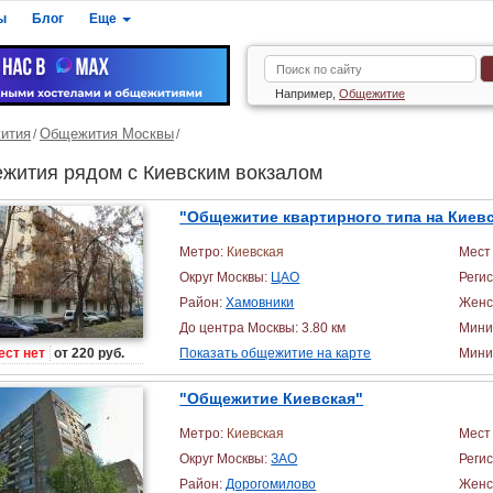
ы
Блог
Еще
Например,
Общежитие
ития
Общежития Москвы
жития рядом с Киевским вокзалом
"Общежитие квартирного типа на Киев
Метро:
Киевская
Мест 
Округ Москвы:
ЦАО
Реги
Район:
Хамовники
Женс
До центра Москвы: 3.80 км
Мини
ест нет
от 220 руб.
Показать общежитие на карте
Миним
"Общежитие Киевская"
Метро:
Киевская
Мест 
Округ Москвы:
ЗАО
Реги
Район:
Дорогомилово
Женс