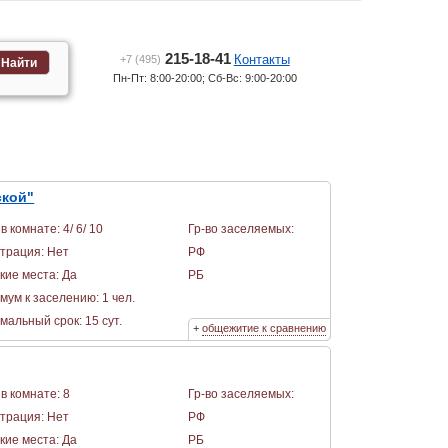
215-18-41
Контакты
+7 (495)
Найти
Пн-Пт: 8:00-20:00; Сб-Вс: 9:00-20:00
ской"
в комнате: 4/ 6/ 10
Гр-во заселяемых:
страция: Нет
РФ
кие места: Да
РБ
мум к заселению: 1 чел.
альный срок: 15 сут.
+
общежитие к сравнению
в комнате: 8
Гр-во заселяемых:
страция: Нет
РФ
кие места: Да
РБ