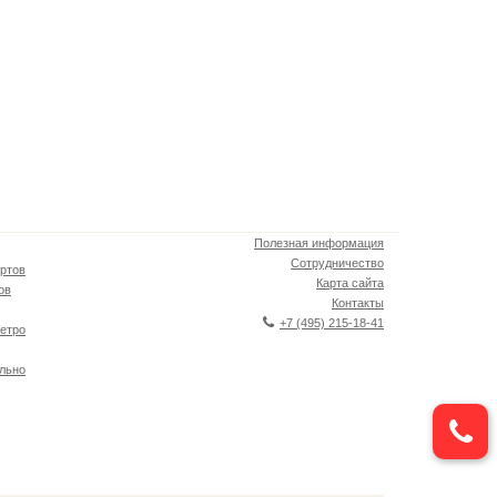
Полезная информация
Сотрудничество
ртов
Карта сайта
ов
Контакты
+7 (495) 215-18-41
етро
льно