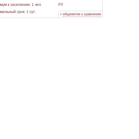
мум к заселению: 1 чел.
РУ
альный срок: 1 сут.
+
общежитие к сравнению