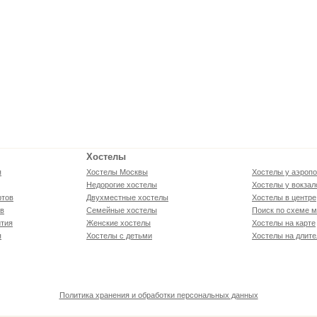
Хостелы
я
Хостелы Москвы
Хостелы у аэропо
Недорогие хостелы
Хостелы у вокзал
ртов
Двухместные хостелы
Хостелы в центре
ов
Семейные хостелы
Поиск по схеме м
тия
Женские хостелы
Хостелы на карте
я
Хостелы с детьми
Хостелы на длите
Политика хранения и обработки персональных данных