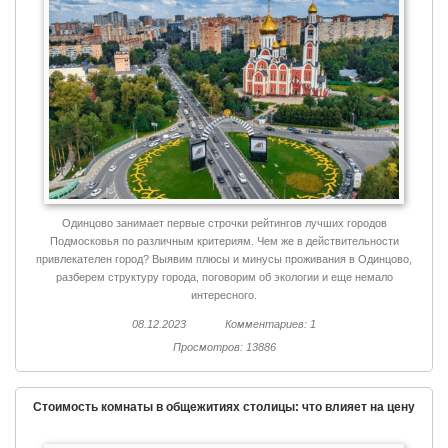
Одинцово занимает первые строчки рейтингов лучших городов
Подмосковья по различным критериям. Чем же в действительности
привлекателен город? Выявим плюсы и минусы проживания в Одинцово,
разберем структуру города, поговорим об экологии и еще немало
интересного.
08.12.2023
Комментариев: 1
Просмотров: 13886
Стоимость комнаты в общежитиях столицы: что влияет на цену