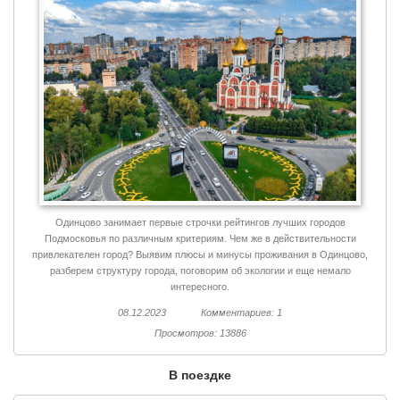
Одинцово занимает первые строчки рейтингов лучших городов
Подмосковья по различным критериям. Чем же в действительности
привлекателен город? Выявим плюсы и минусы проживания в Одинцово,
разберем структуру города, поговорим об экологии и еще немало
интересного.
08.12.2023
Комментариев: 1
Просмотров: 13886
В поездке