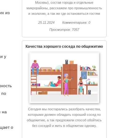
Москвы), состав города и отдельные
микрорайоны, расскажем про промышленность
их из
и экологию, а так же где остановиться гостям
Химок и куда сходить.
25.11.2024
Комментариев: 0
Просмотров: 7057
Качества хорошего соседа по общежитию
и у
жность
 по
Сегодня мы постарались разобрать качества,
я на
которыми должен обладать хороший сосед по
общежитию, а так предложили способ обойтись
без соседей и жить в общежитии одному.
щает о