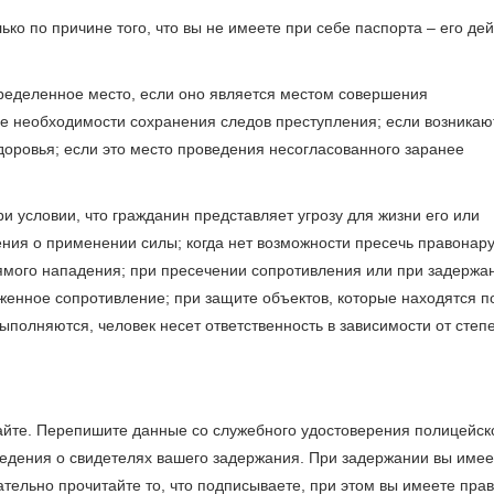
ко по причине того, что вы не имеете при себе паспорта – его де
ределенное место, если оно является местом совершения
ае необходимости сохранения следов преступления; если возникаю
здоровья; если это место проведения несогласованного заранее
 условии, что гражданин представляет угрозу для жизни его или
ния о применении силы; когда нет возможности пресечь правонар
ямого нападения; при пресечении сопротивления или при задержа
женное сопротивление; при защите объектов, которые находятся п
ыполняются, человек несет ответственность в зависимости от степ
айте. Перепишите данные со служебного удостоверения полицейск
ведения о свидетелях вашего задержания. При задержании вы имее
ательно прочитайте то, что подписываете, при этом вы имеете пра