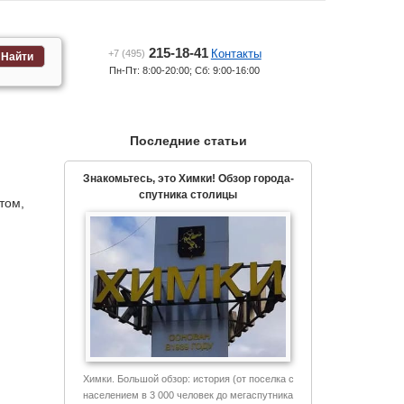
215-18-41
Контакты
+7 (495)
Найти
Пн-Пт: 8:00-20:00; Сб: 9:00-16:00
Последние статьи
Знакомьтесь, это Химки! Обзор города-
спутника столицы
том,
Химки. Большой обзор: история (от поселка с
населением в 3 000 человек до мегаспутника