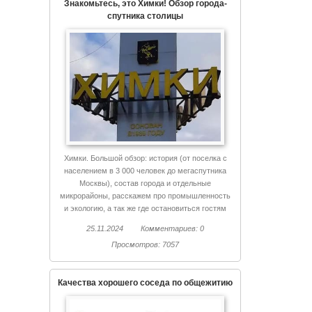
Знакомьтесь, это Химки! Обзор города-
спутника столицы
Химки. Большой обзор: история (от поселка с
населением в 3 000 человек до мегаспутника
Москвы), состав города и отдельные
микрорайоны, расскажем про промышленность
и экологию, а так же где остановиться гостям
Химок и куда сходить.
25.11.2024
Комментариев: 0
Просмотров: 7057
Качества хорошего соседа по общежитию