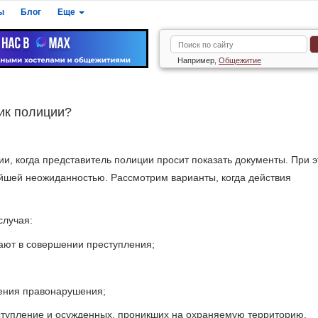
ы
Блог
Еще
Например,
Общежитие
ник полиции?
и, когда представитель полиции просит показать документы. При э
ейшей неожиданностью. Рассмотрим варианты, когда действия
случая:
вают в совершении преступления;
шения правонарушения;
еступление и осужденных, проникших на охраняемую территорию,