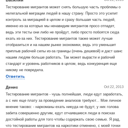
Тестирование мигрантов может снять большую часть проблемы о
нелегальной миграции людей в нашу страну. Просто это усилит
контроль за миграцией в целом и сразу большая часть людей,
именно из-за которых мы ненавидим мигрантов просо отпадет,
ведь эти тесты они либо не пройдут, либо просто побоятся сюда
ехать из-за них. Тестирование мигрантов также может лучше
отобразиться и на нашем рынке экономики, ведь это уменьшит
приплыв рабочей силы из-за границы (очень дешевой) и даст шанс
нашим людям больше работать. Так может вырасти и рабочий
стандарт и уровень работников в целом, ведь конкуренция еще
никому не повредила.
Ответить
Денис
Oct 22, 2013
Тестирование мигрантов - чушь полнейшая, люди едут заработать,
а с них еще плату за проведение анализов требуют... Мое личное
мнение таково: - наркоманы ехать никуда не будут, у них голова
забита совершенно другим, едут отчаявшиеся люди в поисках
достойной работы для того чтобы содержать свою семью. Я рад,
что тестирование мигрантов на наркотики отменено, с моей точки