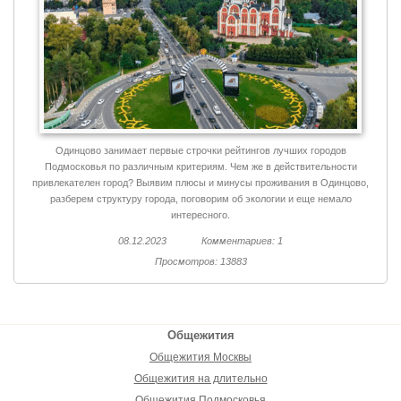
Одинцово занимает первые строчки рейтингов лучших городов
Подмосковья по различным критериям. Чем же в действительности
привлекателен город? Выявим плюсы и минусы проживания в Одинцово,
разберем структуру города, поговорим об экологии и еще немало
интересного.
08.12.2023
Комментариев: 1
Просмотров: 13883
Общежития
Общежития Москвы
Общежития на длительно
Общежития Подмосковья