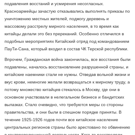
подавления восстаний и усмирения несогласных.
Красноармейцы зачастую отказывались выполнять приказы по
уничтожению местных жителей, поджогу деревень и
массовому расстрелу мирного населения, в то время как
китайцы делали это без пререканий. Особенно отличился в
подобных мероприятиях Китайский отряд под командованием
ПауТи-Сана, который входил в состав ЧК Терской республики.
Впрочем, Гражданская война закончилась, все восстания были
подавлены, началось восстановление разрушенной страны, и
китайские наемники стали не нужны. Отведав вольной жизни и
вкус крови, немногие желали возвращаться к мирному труду, а
потому множество китайцев стекалось в Москву, где они в
основном участвовали в нелегальном бизнесе и бандитских
вылазках. Стало очевидно, что требуются меры со стороны
правительства, и они были в спешном порядке приняты. В
течение 1925-1926 годов почти все китайское население
центральных регионов страны было арестовано по обвинению
в контрреволюционной деятельности. Кого-то расстреляли,