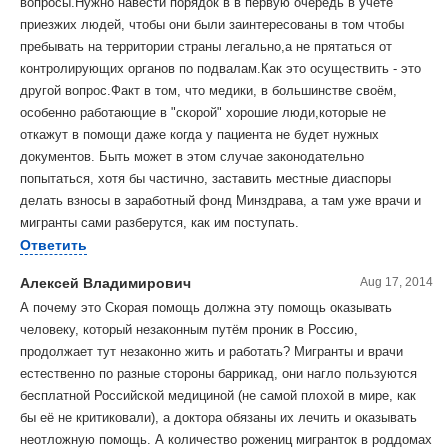
вопросы.Нужно навести порядок в в первую очередь в учёте
приезжих людей, чтобы они были заинтересованы в том чтобы
пребывать на территории страны легально,а не прятаться от
контролирующих органов по подвалам.Как это осуществить - это
другой вопрос.Факт в том, что медики, в большинстве своём,
особенно работающие в "скорой" хорошие люди,которые не
откажут в помощи даже когда у пациента не будет нужных
документов. Быть может в этом случае законодательно
попытаться, хотя бы частично, заставить местные диаспоры
делать взносы в заработный фонд Минздрава, а там уже врачи и
мигранты сами разберутся, как им поступать.
Ответить
Алексей Владимирович
Aug 17, 2014
А почему это Скорая помощь должна эту помощь оказывать
человеку, который незаконным путём проник в Россию,
продолжает тут незаконно жить и работать? Мигранты и врачи
естественно по разные стороны баррикад, они нагло пользуются
бесплатной Российской медициной (не самой плохой в мире, как
бы её не критиковали), а доктора обязаны их лечить и оказывать
неотложную помощь. А количество рожениц мигранток в роддомах