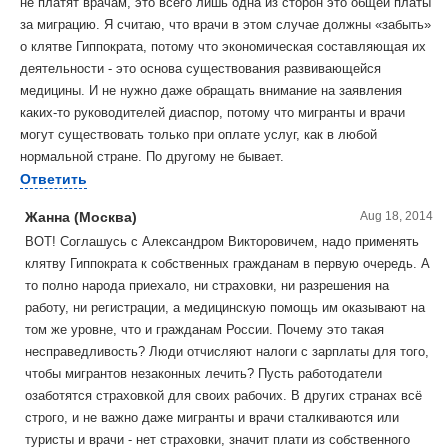
не платят врачам, это всего лишь одна из сторон это общей платы
за миграцию. Я считаю, что врачи в этом случае должны «забыть»
о клятве Гиппократа, потому что экономическая составляющая их
деятельности - это основа существования развивающейся
медицины. И не нужно даже обращать внимание на заявления
каких-то руководителей диаспор, потому что мигранты и врачи
могут существовать только при оплате услуг, как в любой
нормальной стране. По другому не бывает.
Ответить
Жанна (Москва)
Aug 18, 2014
ВОТ! Соглашусь с Александром Викторовичем, надо применять
клятву Гиппократа к собственных гражданам в первую очередь. А
то полно народа приехало, ни страховки, ни разрешения на
работу, ни регистрации, а медицинскую помощь им оказывают на
том же уровне, что и гражданам России. Почему это такая
несправедливость? Люди отчисляют налоги с зарплаты для того,
чтобы мигрантов незаконных лечить? Пусть работодатели
озаботятся страховкой для своих рабочих. В других странах всё
строго, и не важно даже мигранты и врачи сталкиваются или
туристы и врачи - нет страховки, значит плати из собственного