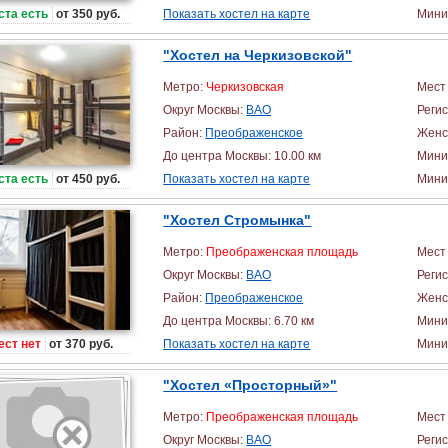
ста есть
от 350 руб.
Показать хостел на карте
Миним
"Хостел на Черкизовской"
Метро:
Черкизовская
Мест 
Округ Москвы:
ВАО
Реги
Район:
Преображенское
Женс
До центра Москвы: 10.00 км
Мини
ста есть
от 450 руб.
Показать хостел на карте
Миним
"Хостел Стромынка"
Метро:
Преображенская площадь
Мест 
Округ Москвы:
ВАО
Реги
Район:
Преображенское
Женс
До центра Москвы: 6.70 км
Мини
ест нет
от 370 руб.
Показать хостел на карте
Миним
"Хостел «Просторный»"
Метро:
Преображенская площадь
Мест 
Округ Москвы:
ВАО
Реги