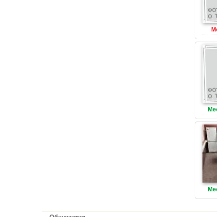
М
Ме
Ме