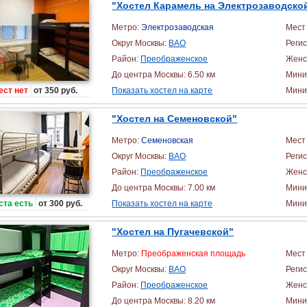
"Хостел Карамель на Электрозаводско
Метро:
Электрозаводская
Мест 
Округ Москвы:
ВАО
Реги
Район:
Преображенское
Женс
До центра Москвы: 6.50 км
Мини
ест нет
от 350 руб.
Показать хостел на карте
Миним
"Хостел на Семеновской"
Метро:
Семеновская
Мест 
Округ Москвы:
ВАО
Реги
Район:
Преображенское
Женс
До центра Москвы: 7.00 км
Мини
ста есть
от 300 руб.
Показать хостел на карте
Миним
"Хостел на Пугачевской"
Метро:
Преображенская площадь
Мест 
Округ Москвы:
ВАО
Реги
Район:
Преображенское
Женс
До центра Москвы: 8.20 км
Мини