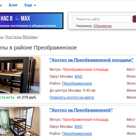
ы
Блог
Еще
Например,
Общежитие
лы
Хостелы Москвы
елы в районе Преображенское
"Хостел на Преображенской площади"
Метро:
Преображенская площадь
Мест 
Округ Москвы:
ВАО
Реги
Район:
Преображенское
Женс
До центра Москвы: 8.40 км
Мини
ста есть
от 270 руб.
Показать хостел на карте
Миним
"Хостел на Преображенской"
Метро:
Преображенская площадь
Мест 
Округ Москвы:
ВАО
Реги
Район:
Преображенское
Женс