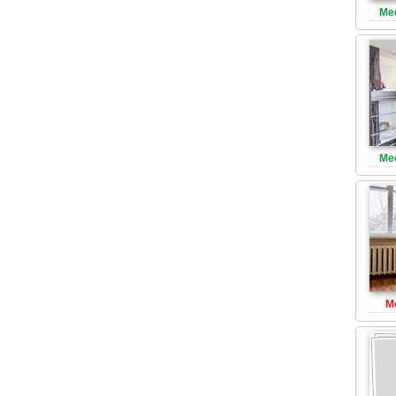
Ме
Ме
М