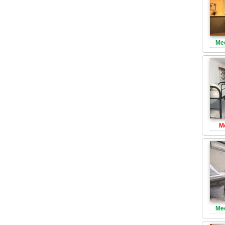
Ме
М
Ме