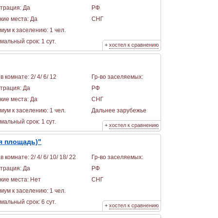
страция: Да
РФ
кие места: Да
СНГ
мум к заселению: 1 чел.
альный срок: 1 сут.
+
хостел к сравнению
в комнате: 2/ 4/ 6/ 12
Гр-во заселяемых:
страция: Да
РФ
кие места: Да
СНГ
мум к заселению: 1 чел.
Дальнее зарубежье
альный срок: 1 сут.
+
хостел к сравнению
я площадь)"
в комнате: 2/ 4/ 6/ 10/ 18/ 22
Гр-во заселяемых:
страция: Да
РФ
кие места: Нет
СНГ
мум к заселению: 1 чел.
альный срок: 6 сут.
+
хостел к сравнению