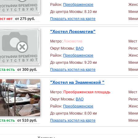
Район:
Преображенское
Женс
До центра Москвы: 8.10 км
Мини
ест нет
от 275 руб.
Показать хостел на карте
Миним
"Хостел Локомотив"
Метро:
Локомотив
Мест 
Округ Москвы:
ВАО
Реги
Район:
Преображенское
Женс
До центра Москвы: 9.20 км
Мини
ста есть
от 300 руб.
Показать хостел на карте
Миним
"Хостел на Знаменской "
Метро:
Преображенская площадь
Мест 
Округ Москвы:
ВАО
Реги
Район:
Преображенское
Женс
До центра Москвы: 8.00 км
Мини
ста есть
от 510 руб.
Показать хостел на карте
Миним