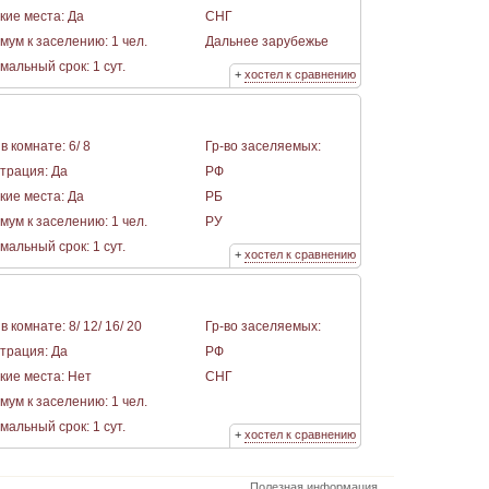
кие места: Да
СНГ
мум к заселению: 1 чел.
Дальнее зарубежье
альный срок: 1 сут.
+
хостел к сравнению
в комнате: 6/ 8
Гр-во заселяемых:
страция: Да
РФ
кие места: Да
РБ
мум к заселению: 1 чел.
РУ
альный срок: 1 сут.
+
хостел к сравнению
в комнате: 8/ 12/ 16/ 20
Гр-во заселяемых:
страция: Да
РФ
кие места: Нет
СНГ
мум к заселению: 1 чел.
альный срок: 1 сут.
+
хостел к сравнению
Полезная информация