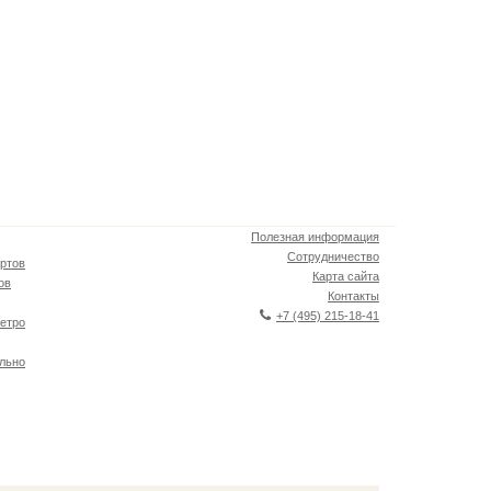
Полезная информация
Сотрудничество
ртов
Карта сайта
ов
Контакты
+7 (495) 215-18-41
етро
льно