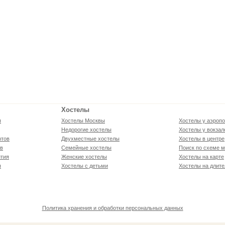
Хостелы
я
Хостелы Москвы
Хостелы у аэропо
Недорогие хостелы
Хостелы у вокзал
ртов
Двухместные хостелы
Хостелы в центре
ов
Семейные хостелы
Поиск по схеме м
тия
Женские хостелы
Хостелы на карте
я
Хостелы с детьми
Хостелы на длите
Политика хранения и обработки персональных данных