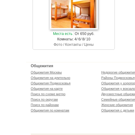
Места есть
От 650 руб.
Комнаты: 4/ 6/ 8/ 10
Фото / Контакты / Цены
Общежития
Общежития Москвы
Недорогие общежити
Общежития на длительно
Районы Подмосковья
Общежития Подмосковья
Общежития у аэропо
Общежития на карте
Общежития у вокзал
Поиск по схеме метро
Двухместные общежи
Поиск по округам
Семейные общежити
Поиск по районам
Женские общежития
Общежития по комнатам
Общежития с детьми