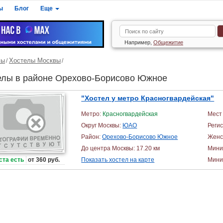
ы
Блог
Еще
Например,
Общежитие
лы
Хостелы Москвы
елы в районе Орехово-Борисово Южное
"Хостел у метро Красногвардейская"
Метро:
Красногвардейская
Мест 
Округ Москвы:
ЮАО
Реги
Район:
Орехово-Борисово Южное
Женс
До центра Москвы: 17.20 км
Мини
ста есть
от 360 руб.
Показать хостел на карте
Миним