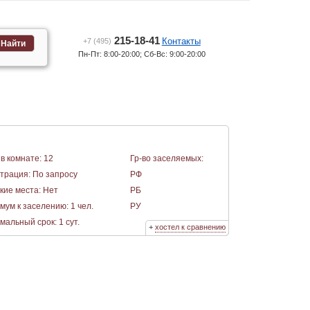
215-18-41
Контакты
+7 (495)
Найти
Пн-Пт: 8:00-20:00; Сб-Вс: 9:00-20:00
в комнате: 12
Гр-во заселяемых:
страция: По запросу
РФ
кие места: Нет
РБ
мум к заселению: 1 чел.
РУ
альный срок: 1 сут.
+
хостел к сравнению