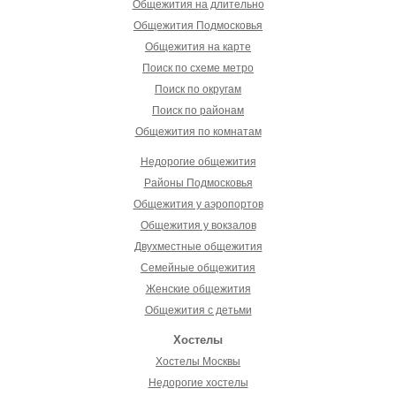
Общежития на длительно
Общежития Подмосковья
Общежития на карте
Поиск по схеме метро
Поиск по округам
Поиск по районам
Общежития по комнатам
Недорогие общежития
Районы Подмосковья
Общежития у аэропортов
Общежития у вокзалов
Двухместные общежития
Семейные общежития
Женские общежития
Общежития с детьми
Хостелы
Хостелы Москвы
Недорогие хостелы