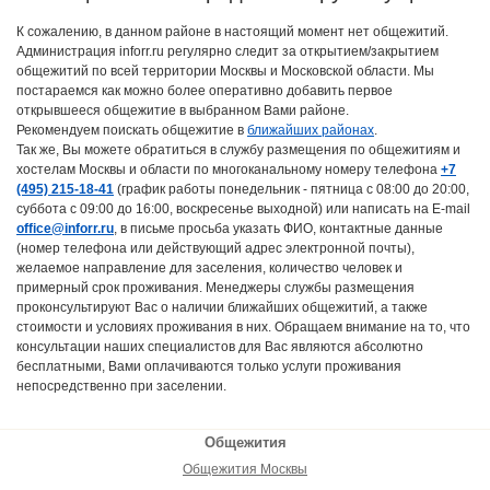
К сожалению, в данном районе в настоящий момент нет общежитий.
Администрация inforr.ru регулярно следит за открытием/закрытием
общежитий по всей территории Москвы и Московской области. Мы
постараемся как можно более оперативно добавить первое
открывшееся общежитие в выбранном Вами районе.
Рекомендуем поискать общежитие в
ближайших районах
.
Так же, Вы можете обратиться в службу размещения по общежитиям и
хостелам Москвы и области по многоканальному номеру телефона
+7
(495) 215-18-41
(график работы понедельник - пятница с 08:00 до 20:00,
суббота с 09:00 до 16:00, воскресенье выходной) или написать на E-mail
office@inforr.ru
, в письме просьба указать ФИО, контактные данные
(номер телефона или действующий адрес электронной почты),
желаемое направление для заселения, количество человек и
примерный срок проживания. Менеджеры службы размещения
проконсультируют Вас о наличии ближайших общежитий, а также
стоимости и условиях проживания в них. Обращаем внимание на то, что
консультации наших специалистов для Вас являются абсолютно
бесплатными, Вами оплачиваются только услуги проживания
непосредственно при заселении.
Общежития
Общежития Москвы