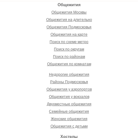
Общежития
Общежития Москвы
Общежития на длительно
Общежития Подмосковья
Общежития на карте
Поиск по схеме метро
Поиск по округам
Поиск по районам
Общежития по комнатам
Недорогие общежития
Районы Подмосковья
Общежития у аэропортов
Общежития у вокзалов
Двухместные общежития
Семейные общежития
Женские общежития
Общежития с детьми
Хостелы