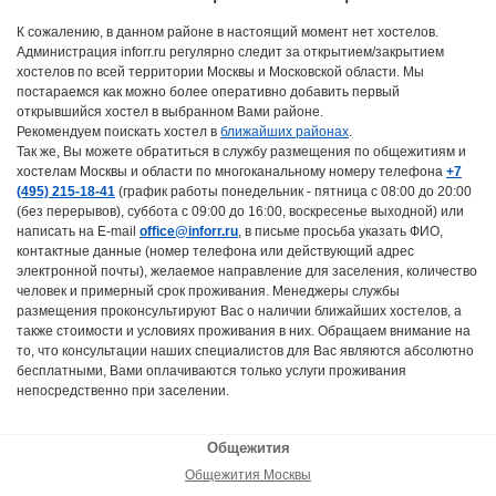
К сожалению, в данном районе в настоящий момент нет хостелов.
Администрация inforr.ru регулярно следит за открытием/закрытием
хостелов по всей территории Москвы и Московской области. Мы
постараемся как можно более оперативно добавить первый
открывшийся хостел в выбранном Вами районе.
Рекомендуем поискать хостел в
ближайших районах
.
Так же, Вы можете обратиться в службу размещения по общежитиям и
хостелам Москвы и области по многоканальному номеру телефона
+7
(495) 215-18-41
(график работы понедельник - пятница с 08:00 до 20:00
(без перерывов), суббота с 09:00 до 16:00, воскресенье выходной) или
написать на E-mail
office@inforr.ru
, в письме просьба указать ФИО,
контактные данные (номер телефона или действующий адрес
электронной почты), желаемое направление для заселения, количество
человек и примерный срок проживания. Менеджеры службы
размещения проконсультируют Вас о наличии ближайших хостелов, а
также стоимости и условиях проживания в них. Обращаем внимание на
то, что консультации наших специалистов для Вас являются абсолютно
бесплатными, Вами оплачиваются только услуги проживания
непосредственно при заселении.
Общежития
Общежития Москвы