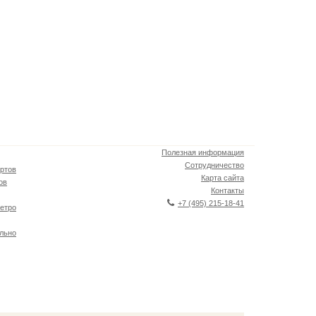
Полезная информация
Сотрудничество
ртов
Карта сайта
ов
Контакты
+7 (495) 215-18-41
етро
льно