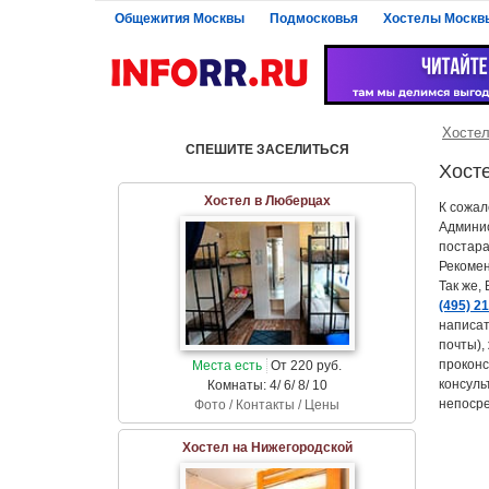
Общежития Москвы
Подмосковья
Хостелы Москв
Хосте
СПЕШИТЕ ЗАСЕЛИТЬСЯ
Хост
Хостел в Люберцах
К сожал
Админис
постара
Рекомен
Так же,
(495) 2
написат
почты),
проконс
Места есть
От 220 руб.
консуль
Комнаты: 4/ 6/ 8/ 10
непосре
Фото / Контакты / Цены
Хостел на Нижегородской