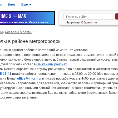
ы
Блог
Еще
Например,
Общежитие
лы
Хостелы Москвы
елы в районе Метрогородок
ению, в данном районе в настоящий момент нет хостелов.
трация inforr.ru регулярно следит за открытием/закрытием хостелов по всей
емся как можно более оперативно добавить первый открывшийся хостел в в
дуем поискать хостел в
ближайших районах
.
 Вы можете обратиться в службу размещения по общежитиям и хостелам Мос
15-18-41
(график работы понедельник - пятница с 08:00 до 20:00 (без перерыво
ь на E-mail
office@inforr.ru
, в письме просьба указать ФИО, контактные дан
 желаемое направление для заселения, количество человек и примерный с
ультируют Вас о наличии ближайших хостелов, а также стоимости и условиях
тации наших специалистов для Вас являются абсолютно бесплатными, Вами 
дственно при заселении.