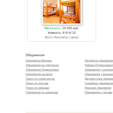
Места есть
От 650 руб.
Комнаты: 4/ 6/ 8/ 10
Фото / Контакты / Цены
Общежития
Общежития Москвы
Недорогие общежити
Общежития на длительно
Районы Подмосковья
Общежития Подмосковья
Общежития у аэропо
Общежития на карте
Общежития у вокзал
Поиск по схеме метро
Двухместные общежи
Поиск по округам
Семейные общежити
Поиск по районам
Женские общежития
Общежития по комнатам
Общежития с детьми