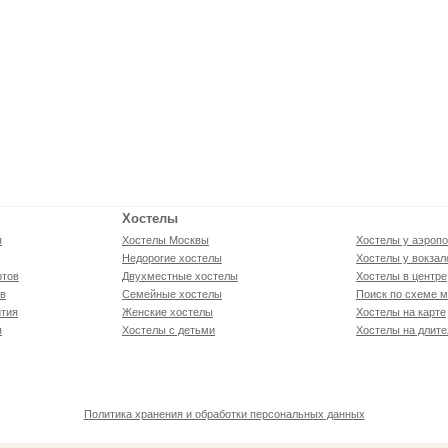
Хостелы
я
Хостелы Москвы
Хостелы у аэропо
Недорогие хостелы
Хостелы у вокзал
ртов
Двухместные хостелы
Хостелы в центре
ов
Семейные хостелы
Поиск по схеме м
тия
Женские хостелы
Хостелы на карте
я
Хостелы с детьми
Хостелы на длите
Политика хранения и обработки персональных данных