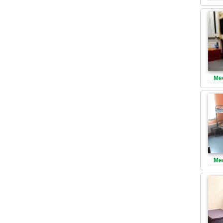
Ме
Ме