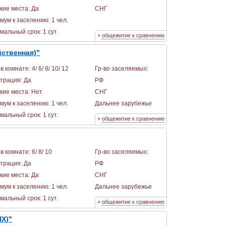
кие места: Да
СНГ
мум к заселению: 1 чел.
альный срок: 1 сут.
+
общежитие к сравнению
йственная)"
в комнате: 4/ 6/ 8/ 10/ 12
Гр-во заселяемых:
страция: Да
РФ
кие места: Нет
СНГ
мум к заселению: 1 чел.
Дальнее зарубежье
альный срок: 1 сут.
+
общежитие к сравнению
в комнате: 6/ 8/ 10
Гр-во заселяемых:
страция: Да
РФ
кие места: Да
СНГ
мум к заселению: 1 чел.
Дальнее зарубежье
альный срок: 1 сут.
+
общежитие к сравнению
НХ)"