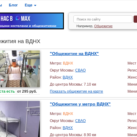
ы
Блог
Еще
Например,
Общежитие
жития на ВДНХ
"Общежитие на ВДНХ"
Метро:
ВДНХ
Мест 
Округ Москвы:
СВАО
Реги
Район:
ВДНХ
Женс
До центра Москвы: 7.10 км
Мини
ста есть
от 295 руб.
Показать общежитие на карте
Миним
"Общежитие у метро ВДНХ"
Метро:
ВДНХ
Мест 
Округ Москвы:
СВАО
Реги
Район:
ВДНХ
Женс
До центра Москвы: 8.90 км
Мини