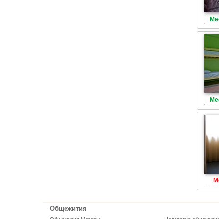
Ме
Ме
М
Общежития