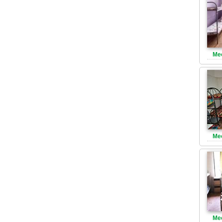
Ме
Ме
Ме