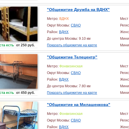
"Общежитие Дружба на ВДНХ"
Метро:
ВДНХ
Мест 
Округ Москвы:
СВАО
Реги
Район:
ВДНХ
Женс
До центра Москвы: 9.10 км
Мини
ста есть
от 250 руб.
Показать общежитие на карте
Миним
"Общежитие Телецентр"
Метро:
Фонвизинская
Мест 
Округ Москвы:
СВАО
Реги
Район:
ВДНХ
Женс
До центра Москвы: 7.80 км
Мини
ста есть
от 450 руб.
Показать общежитие на карте
Миним
"Общежитие на Милашенкова"
Метро:
Фонвизинская
Мест 
Округ Москвы:
СВАО
Реги
Район:
ВДНХ
Женс